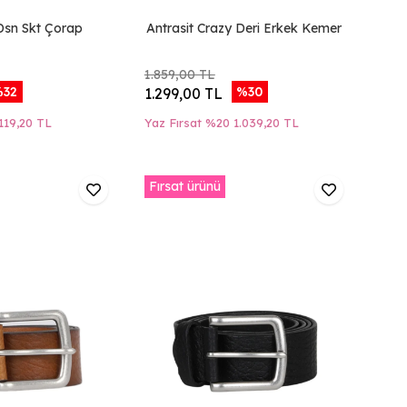
Dsn Skt Çorap
Antrasit Crazy Deri Erkek Kemer
1.859,00 TL
32
%30
1.299,00 TL
119,20 TL
Yaz Fırsat %20
1.039,20 TL
Fırsat ürünü