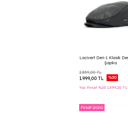
Siyah Baskılı Deri-2
Siyah Deri-1
Siyah Deri-Süet-1
Taba Deri-Süet-1
Kahverengi Jumbo
Deri-1
Siyah Jumbo Deri-
1
Beyaz Deri-
Lacivert Deri-1 Klasik De
Kumaş-Cock-2
Şapka
Beyaz Deri-
Kumaş-Freedom
2.859,00 TL
Beyaz Deri-
%30
1.999,00 TL
Kumaş-Lonewolf
Beyaz Deri-
Yaz Fırsat %20
1.599,20 TL
Kumaş-Scorpion
Beyaz Deri-
Kumaş-Wise Ass
Mavi Deri-Kumaş-
Fırsat ürünü
Quenn
Mavi Deri-Kumaş-
Scorpion
Yeşil Deri-Kumaş-
Shark