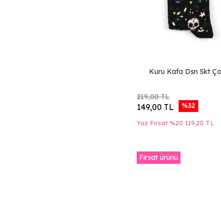
Bej Elastik Deri
Lacivert Elastik
Deri
Gri Elastik Deri
Siyah Arizona Bsk
Deri
Kahverengi
Kuru Kafa Dsn Skt Ç
Arizona Bsk Deri
Taba Arizona Bsk
Deri
219,00 TL
Antrasit Crazy Deri
%32
149,00 TL
Mavi Açık Deri-
Süet-1
Yaz Fırsat %20
119,20 TL
Bej Deri-Süet-1
Haki Süet-Deri-1
Fırsat ürünü
Taba Koyu Deri-1
Lacivert Deri-1
Lacivert Jumbo
Deri-1
Mavi Deri-Süet-1