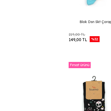
Siyah Flotter Deri
Lacivert Flotter
Deri
Taba Flotter Deri
Blok Dsn Skt Çora
Gri Flotter Deri
Kahverengi Flotter
219,00 TL
Deri
%32
149,00 TL
Taba Süet
Siyah Deri
Taba Deri
Fırsat ürünü
Siyah Açma Deri
Lacivert Deri
Kahverengi Deri
Beyaz Deri
Siyah Elastik Deri
Haki Elastik Deri