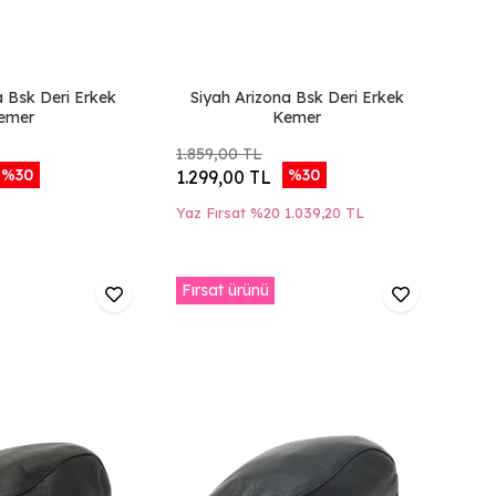
 Bsk Deri Erkek
Siyah Arizona Bsk Deri Erkek
emer
Kemer
1.859,00 TL
%30
%30
1.299,00 TL
Yaz Fırsat %20
1.039,20 TL
Fırsat ürünü