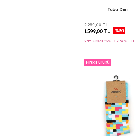
Gri Klj
Taba Deri
Sarı Klj
Siyah Klj
2.289,00 TL
%30
1.599,00 TL
Yeşil Klj
Yaz Fırsat %20
1.279,20 TL
Sarı Isc
Love Dsn Skt
Fırsat ürünü
Moto Dsn Skt
Square Dsn Skt
Box Dsn Skt
Siyah Bmb Snkr
Bill Dsn Skt
Kuru Kafa Dsn Skt
Blok Dsn Skt
Kamuflaj Dsn Skt