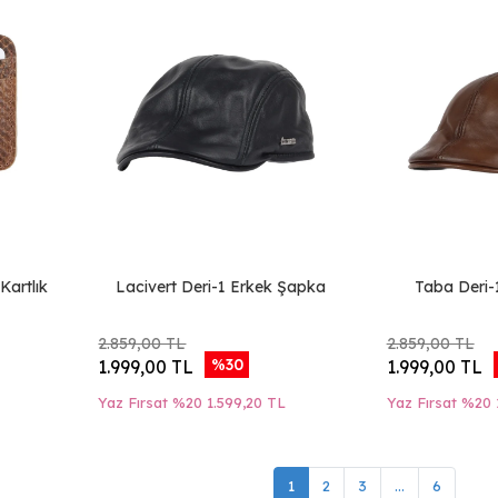
Kartlık
Lacivert Deri-1 Erkek Şapka
Taba Deri-
2.859,00 TL
2.859,00 TL
%30
1.999,00 TL
1.999,00 TL
Yaz Fırsat %20
1.599,20 TL
Yaz Fırsat %20
1
2
3
...
6