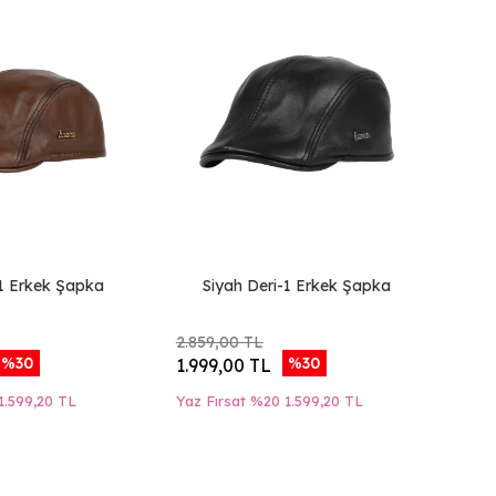
1 Erkek Şapka
Siyah Deri-1 Erkek Şapka
2.859,00 TL
%30
%30
1.999,00 TL
1.599,20 TL
Yaz Fırsat %20
1.599,20 TL