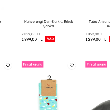
p
Kahverengi Deri-Kürk-1 Erkek
Taba Arizona
Şapka
K
2.859,00 TL
1.859,00 TL
%30
1.999,00 TL
1.299,00 TL
Fırsat ürünü
Fırsat ürünü