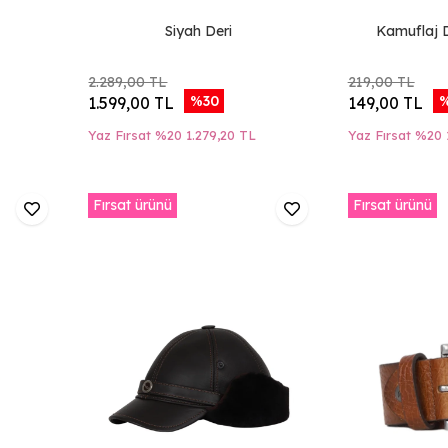
Siyah Deri
Kamuflaj 
2.289,00 TL
219,00 TL
%30
%
1.599,00 TL
149,00 TL
Yaz Fırsat %20
1.279,20 TL
Yaz Fırsat %20
Fırsat ürünü
Fırsat ürünü