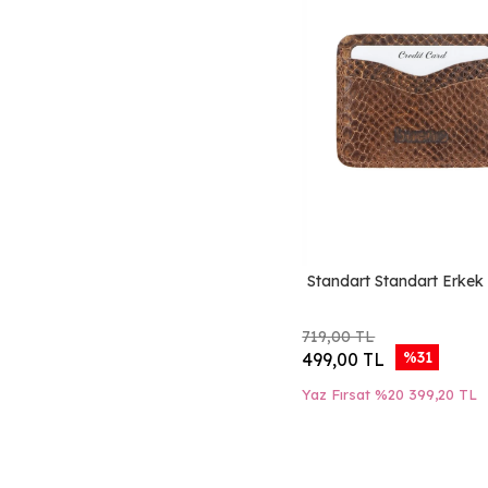
Taba Deri-1
Kahverengi Deri-1
Kahverengi Deri-
Kürk-1
Haki Deri
Sarı Deri
Taba Koyu Deri
Kırmızı Sct Deri
Mavi Deri
Standart Standart Erkek 
Siyah Yılan Deri
Vizon Buffon Deri
719,00 TL
%31
499,00 TL
Lacivert Lzd Deri
Kahverengi Lzd
Yaz Fırsat %20
399,20 TL
Deri
Siyah Lzd Deri
Vizon Lzd Deri