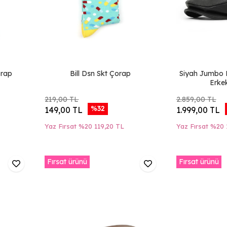
orap
Bill Dsn Skt Çorap
Siyah Jumbo D
Erke
219,00 TL
2.859,00 TL
%32
149,00 TL
1.999,00 TL
Yaz Fırsat %20
119,20 TL
Yaz Fırsat %20
Fırsat ürünü
Fırsat ürünü