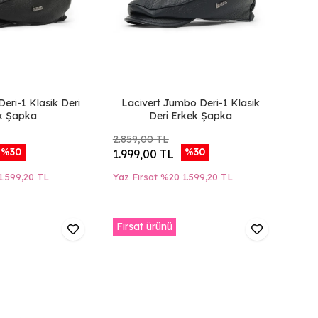
eri-1 Klasik Deri
Lacivert Jumbo Deri-1 Klasik
k Şapka
Deri Erkek Şapka
2.859,00 TL
%30
%30
1.999,00 TL
1.599,20 TL
Yaz Fırsat %20
1.599,20 TL
Fırsat ürünü