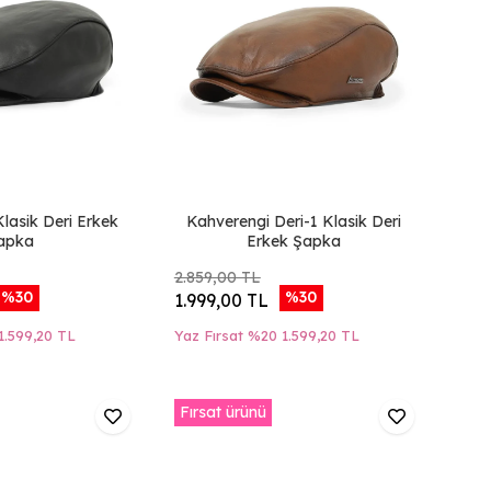
Klasik Deri Erkek
Kahverengi Deri-1 Klasik Deri
apka
Erkek Şapka
2.859,00 TL
%30
%30
1.999,00 TL
1.599,20 TL
Yaz Fırsat %20
1.599,20 TL
Fırsat ürünü