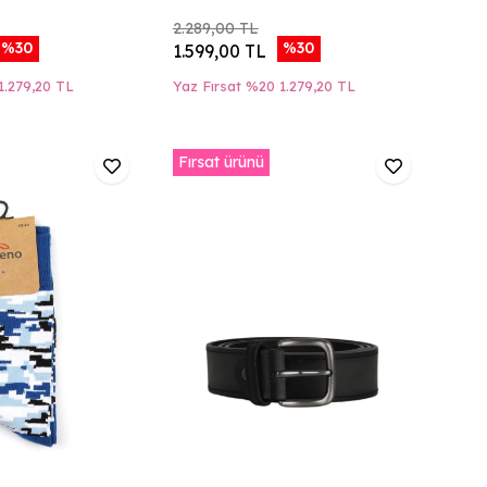
2.289,00 TL
%30
%30
1.599,00 TL
1.279,20 TL
Yaz Fırsat %20
1.279,20 TL
Fırsat ürünü