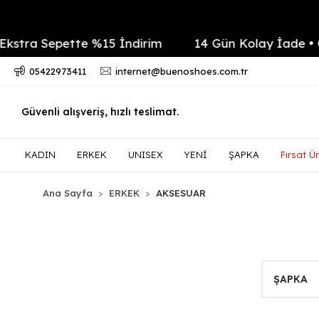
ette %15 İndirim
14 Gün Kolay İade • Güvenli Ödem
05422973411
internet@buenoshoes.com.tr
Güvenli alışveriş, hızlı teslimat.
KADIN
ERKEK
UNISEX
YENİ
ŞAPKA
Fırsat Ür
Ana Sayfa
ERKEK
AKSESUAR
ŞAPKA