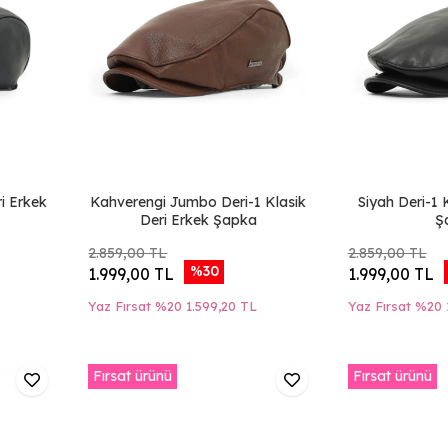
ri Erkek
Kahverengi Jumbo Deri-1 Klasik
Siyah Deri-1 
Deri Erkek Şapka
Ş
2.859,00 TL
2.859,00 TL
%30
1.999,00 TL
1.999,00 TL
Yaz Fırsat %20
1.599,20 TL
Yaz Fırsat %20
Fırsat ürünü
Fırsat ürünü