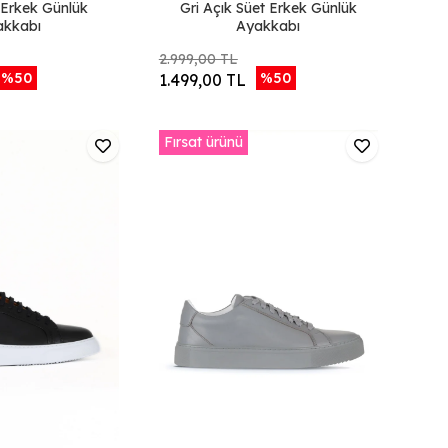
 Erkek Günlük
Gri Açık Süet Erkek Günlük
akkabı
Ayakkabı
2.999,00 TL
%50
%50
1.499,00 TL
Fırsat ürünü