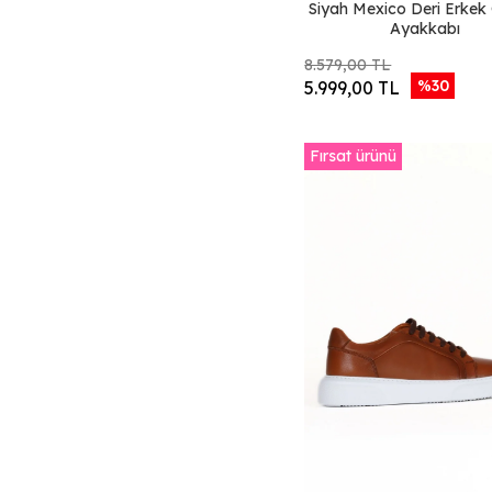
STONE WHITE
Siyah Mexico Deri Erkek
HD
Ayakkabı
CHARCOAL HD
8.579,00 TL
BEIGE HD
%30
5.999,00 TL
Taba Deri
Lacivert Deri
Fırsat ürünü
Haki Nubuk
Vizon Açık Süet
Bej Mutli Deri
Haki Süet Baskılı
Bej Süet Baskılı
Taba Süet Baskılı
Yeşil Beyaz Deri
Bej Nubuk Baskılı
Taba Açık Süet