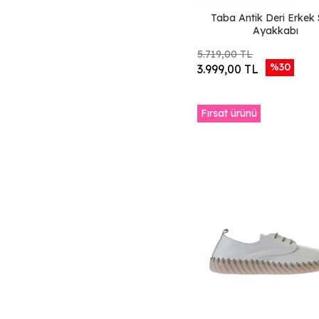
Beyaz Flotter Deri
Taba Antik Deri Erkek
Ayakkabı
Gri Mavi Süet
5.719,00 TL
Siyah Bırkenstock
%30
3.999,00 TL
Lacivert Koyu Süet
Kahverengi Sofitel
Deri
Fırsat ürünü
Haki Açık Süet
Gri Açık Süet-
Beyaz Marsel
Lacivert Süet-
Beyaz Marsel
Bej Süet-Beyaz
Marsel
Beyaz Messi Deri
Siyah Messi Deri
Lacivert Messi Deri
Sarı Glavo Deri
Taba Gri Dante
Deri