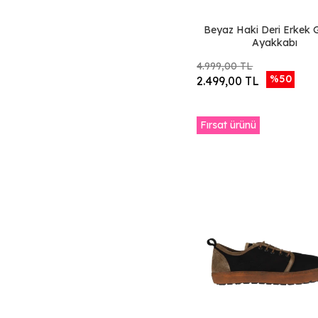
Haki Nbk-Gri
Dante Deri
Beyaz Haki Deri Erkek 
Yeşil Koyu Süet
Ayakkabı
Siyah Açma Deri
4.999,00 TL
Siyah Dante Deri
%50
2.499,00 TL
Gri Ykm Nubuk
Kum Açık Süet
Fırsat ürünü
Taba Atlas Deri
Siyah Safari Deri
Kahverengi Safari
Deri
Krem Safari Deri
Yeşil Süet
Kırmızı Flotter Deri
Krem Flotter Deri
Kahverengi
Matdo-Trio