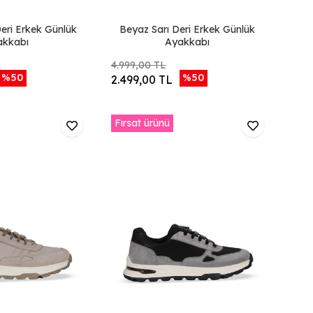
Beyaz Sarı Deri Erkek Günlük
akkabı
Ayakkabı
4.999,00 TL
%50
%50
2.499,00 TL
Fırsat ürünü