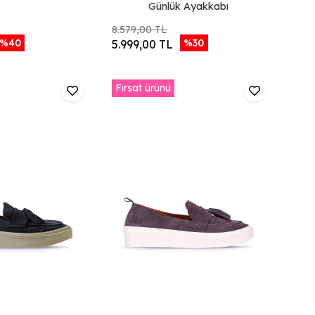
Günlük Ayakkabı
8.579,00 TL
%40
%30
5.999,00 TL
Fırsat ürünü