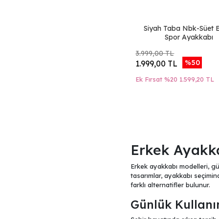
Siyah Atlas-Flotter
Deri
BLACK WHITE
HD
Siyah Taba Nbk-Süet 
Fındık Atlas Baskılı
Spor Ayakkabı
Deri
3.999,00 TL
Siyah Nubuk
%50
1.999,00 TL
Haki Koyu Nubuk
Ek Fırsat %20
1.599,20 TL
Taba Nubuk
Siyah Flotter-Atlas
Deri
Kahverengi
Flotter-Silver Deri
Kahverengi
Bırkenstock
Erkek Ayakka
NAVY HD
Kahverengi Süet
Erkek ayakkabı modelleri, gü
tasarımlar, ayakkabı seçimin
Gri Süet
farklı alternatifler bulunur.
Gri Koyu Süet
Günlük Kullanı
Haki Messi Deri