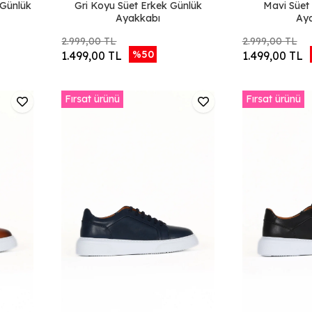
 Günlük
Gri Koyu Süet Erkek Günlük
Mavi Süet
Ayakkabı
Ay
2.999,00 TL
2.999,00 TL
%50
1.499,00 TL
1.499,00 TL
Fırsat ürünü
Fırsat ürünü