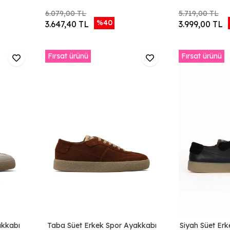
6.079,00 TL
5.719,00 TL
%40
3.647,40 TL
3.999,00 TL
Fırsat ürünü
Fırsat ürünü
akkabı
Taba Süet Erkek Spor Ayakkabı
Siyah Süet Er