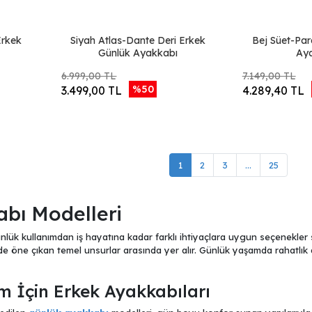
Erkek
Siyah Atlas-Dante Deri Erkek
Bej Süet-Par
Günlük Ayakkabı
Ay
6.999,00 TL
7.149,00 TL
%50
3.499,00 TL
4.289,40 TL
1
2
3
...
25
bı Modelleri
nlük kullanımdan iş hayatına kadar farklı ihtiyaçlara uygun seçenekler s
de öne çıkan temel unsurlar arasında yer alır. Günlük yaşamda rahatlık a
m İçin Erkek Ayakkabıları