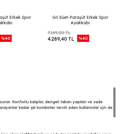
aşüt Erkek Spor
Gri Süet-Paraşüt Erkek Spor
akkabı
Ayakkabı
7.149,00 TL
%40
%40
4.289,40 TL
unar. Konforlu kalıplar, dengeli taban yapıları ve sade
rayanlar kadar şık kombinler tercih eden kullanıcılar için de