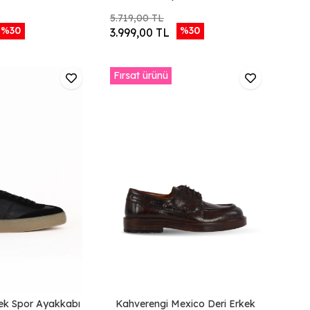
5.719,00 TL
%30
%30
3.999,00 TL
Fırsat ürünü
kek Spor Ayakkabı
Kahverengi Mexico Deri Erkek