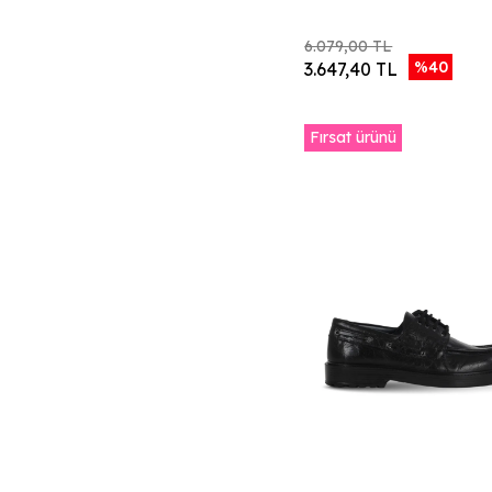
Kahverengi Marsel
Deri
6.079,00 TL
Lacivert Süet
%40
3.647,40 TL
Vizon Süet
Siyah Atlas Baskılı
Deri
Fırsat ürünü
Kahverengi Silver
Baskılı Deri
Taba Süet
Siyah Fayliza/Süet
Vizon Fayliza/Süet
Haki Fayliza/Süet
Lacivert Dante
Deri
Siyah Deri
Kahverengi Deri
Bordo Süet
Gri Açık Süet