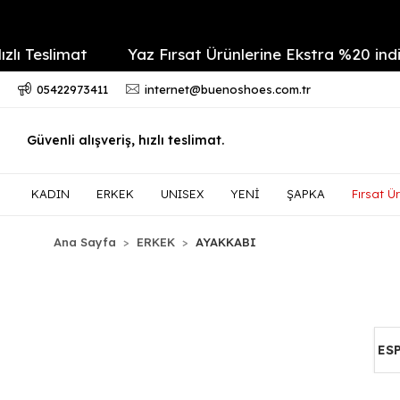
imat
Yaz Fırsat Ürünlerine Ekstra %20 indirim
05422973411
internet@buenoshoes.com.tr
Güvenli alışveriş, hızlı teslimat.
KADIN
ERKEK
UNISEX
YENİ
ŞAPKA
Fırsat Ür
Ana Sayfa
ERKEK
AYAKKABI
ES