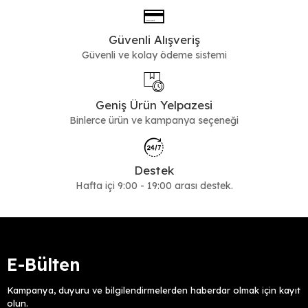
Günlük Kombinleri Tamamlayan
Alternatifler
Güvenli Alışveriş
Elbise, pantolon veya jean kombinleriyle rahatlıkla kullanılabilen
Güvenli ve kolay ödeme sistemi
günlük ayakkabılar, hem şık hem de konforlu bir görünüm sunar.
Daha klasik bir tercih yapmak isteyenler
klasik
ayakkabı
kategorisine de göz atabilir.
Geniş Ürün Yelpazesi
Tüm modelleri incelemek için
kadın ayakkabı
kategorisini ziyaret
Binlerce ürün ve kampanya seçeneği
ederek farklı alternatifleri değerlendirebilirsiniz.
Destek
Hafta içi 9:00 - 19:00 arası destek.
E-Bülten
Kampanya, duyuru ve bilgilendirmelerden haberdar olmak için kayıt
olun.