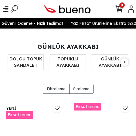
0
venli Ödeme • Hızlı Teslimat
Yaz Fırsat Ürünlerine Ekstra %20 in
GÜNLÜK AYAKKABI
DOLGU TOPUK
TOPUKLU
GÜNLÜK
SANDALET
AYAKKABI
AYAKKABI
Filtreleme
Sıralama
Fırsat ürünü
YENİ
Fırsat ürünü