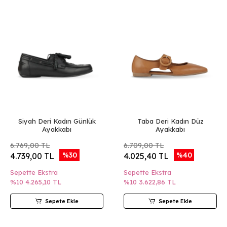
Siyah Deri Kadın Günlük
Taba Deri Kadın Düz
Ayakkabı
Ayakkabı
6.769,00 TL
6.709,00 TL
%30
%40
4.739,00 TL
4.025,40 TL
Sepette Ekstra
Sepette Ekstra
%10
4.265,10 TL
%10
3.622,86 TL
Sepete Ekle
Sepete Ekle