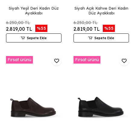
Siyah Yeşil Deri Kadın Düz
Siyah Açık Kahve Deri Kadın
Ayakkabı
Düz Ayakkabı
6.250,00 TL
6.250,00 TL
%55
%55
2.819,00 TL
2.819,00 TL
Sepete Ekle
Sepete Ekle
Fırsat ürünü
Fırsat ürünü