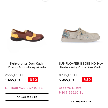
Kahverengi Deri Kadın
SUNFLOWER BEIGE HD Hey
Dolgu Topuklu Ayakkabı
Dude Wally Coastline Kadın
Ayakkabı
2.999,00 TL
8.579,00 TL
%50
%30
1.499,00 TL
5.999,00 TL
Ek Fırsat %25
1.124,25 TL
Sepette Ekstra
%10
5.399,10 TL
Sepete Ekle
Sepete Ekle