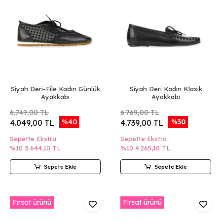
Siyah Deri-File Kadın Günlük
Siyah Deri Kadın Klasik
Ayakkabı
Ayakkabı
6.749,00 TL
6.769,00 TL
%40
%30
4.049,00 TL
4.739,00 TL
Sepette Ekstra
Sepette Ekstra
%10
3.644,10 TL
%10
4.265,10 TL
Sepete Ekle
Sepete Ekle
Fırsat ürünü
Fırsat ürünü