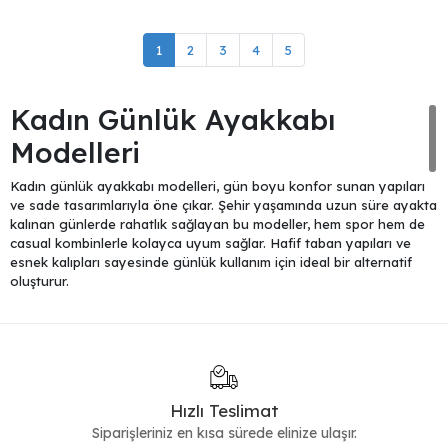
1
2
3
4
5
Kadın Günlük Ayakkabı
Modelleri
Kadın günlük ayakkabı modelleri, gün boyu konfor sunan yapıları
ve sade tasarımlarıyla öne çıkar. Şehir yaşamında uzun süre ayakta
kalınan günlerde rahatlık sağlayan bu modeller, hem spor hem de
casual kombinlerle kolayca uyum sağlar. Hafif taban yapıları ve
esnek kalıpları sayesinde günlük kullanım için ideal bir alternatif
oluşturur.
Rahat ve Pratik Günlük Seçenekler
Günlük kullanım için tasarlanan ayakkabılar, ayağı yormayan taban
yapıları ve dengeli kalıplarıyla konforlu bir deneyim sunar. Daha
sportif bir stil arayanlar için
sneakers
modelleri tercih edilebilirken,
Hızlı Teslimat
daha sade bir görünüm isteyenler için
loafer
seçenekleri öne
çıkar.
Siparişleriniz en kısa sürede elinize ulaşır.