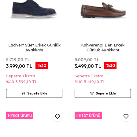
Lacivert Süet Erkek Günlük
Kahverengi Deri Erkek
Ayakkabı
Günlük Ayakkabı
5.719,00 TL
5.009,00 TL
%30
%30
3.999,00 TL
3.499,00 TL
Sepette Ekstra
Sepette Ekstra
%10
3.599,10 TL
%10
3.149,10 TL
Sepete Ekle
Sepete Ekle
Fırsat ürünü
Fırsat ürünü