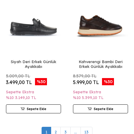
Siyah Deri Erkek Günlük
Kahverengi Bambi Deri
Ayakkabı
Erkek Günlük Ayakkabı
5.009,00 TL
8.579,00 TL
%30
%30
3.499,00 TL
5.999,00 TL
Sepette Ekstra
Sepette Ekstra
%10
3.149,10 TL
%10
5.399,10 TL
Sepete Ekle
Sepete Ekle
1
2
3
...
13