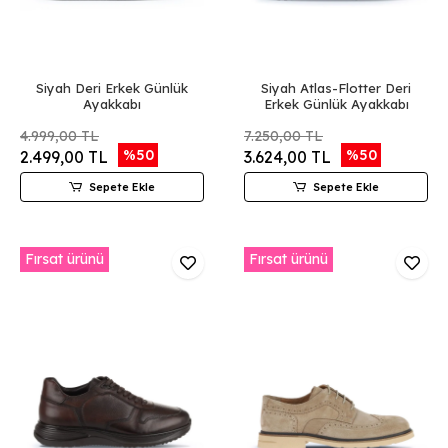
Siyah Deri Erkek Günlük
Siyah Atlas-Flotter Deri
Ayakkabı
Erkek Günlük Ayakkabı
4.999,00 TL
7.250,00 TL
%50
%50
2.499,00 TL
3.624,00 TL
Sepete Ekle
Sepete Ekle
Fırsat ürünü
Fırsat ürünü