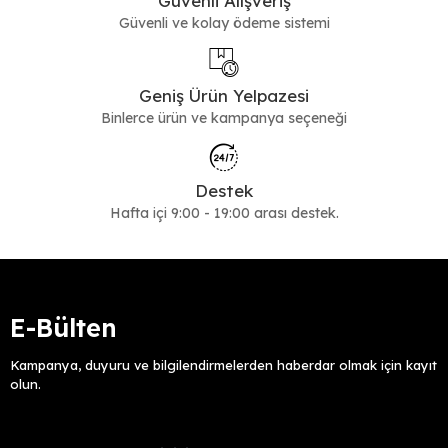
Güvenli Alışveriş
isterseniz
sneakers
alternatifleri harika bir seçenek olarak
Güvenli ve kolay ödeme sistemi
değerlendirilebilir.
Daha Formel veya Yazlık Tercihler
Geniş Ürün Yelpazesi
Günlük şıklığı takım elbiselerle buluşturmanız gereken anlarda,
derinin ihtişamından faydalanmak için
Binlerce ürün ve kampanya seçeneği
klasik ayakkabı
modelleri
incelenebilir. Havaların ısınmasıyla birlikte daha kapalı günlük
modeller yerine tamamen yaza uygun, hafif ve nefes alan bir yapı
arayanlar için
espadril
seçenekleri tercih edilebilir.
Destek
Tüm modelleri ve yeni sezon trendlerini detaylıca incelemek
Hafta içi 9:00 - 19:00 arası destek.
için
erkek ayakkabı
ana kategorimize göz atabilirsiniz.
E-Bülten
Kampanya, duyuru ve bilgilendirmelerden haberdar olmak için kayıt
olun.