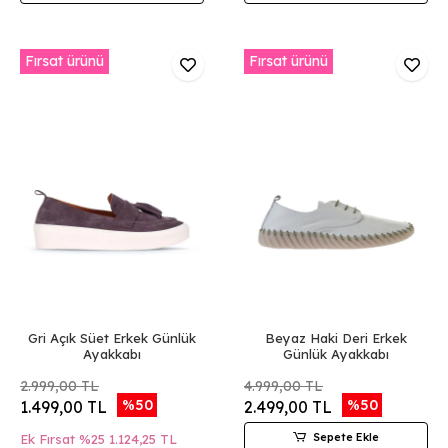
Fırsat ürünü
Fırsat ürünü
Gri Açık Süet Erkek Günlük
Beyaz Haki Deri Erkek
Ayakkabı
Günlük Ayakkabı
2.999,00 TL
4.999,00 TL
%50
%50
1.499,00 TL
2.499,00 TL
Sepete Ekle
Ek Fırsat %25
1.124,25 TL