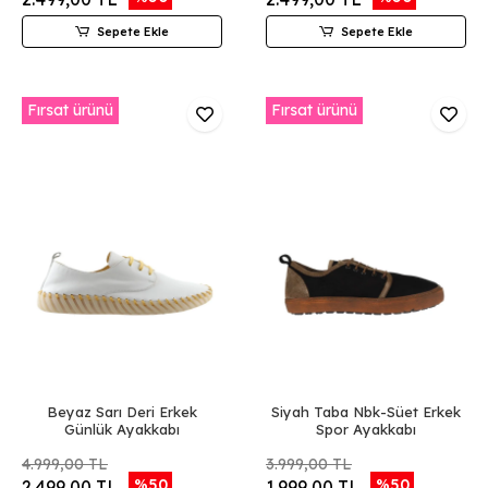
Sepete Ekle
Sepete Ekle
Fırsat ürünü
Fırsat ürünü
Beyaz Sarı Deri Erkek
Siyah Taba Nbk-Süet Erkek
Günlük Ayakkabı
Spor Ayakkabı
4.999,00 TL
3.999,00 TL
%50
%50
2.499,00 TL
1.999,00 TL