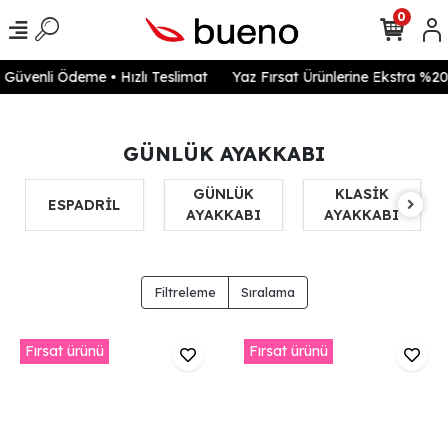
0
venli Ödeme • Hızlı Teslimat
Yaz Fırsat Ürünlerine Ekstra %20 in
GÜNLÜK AYAKKABI
GÜNLÜK
KLASİK
ESPADRİL
AYAKKABI
AYAKKABI
Filtreleme
Sıralama
Fırsat ürünü
Fırsat ürünü