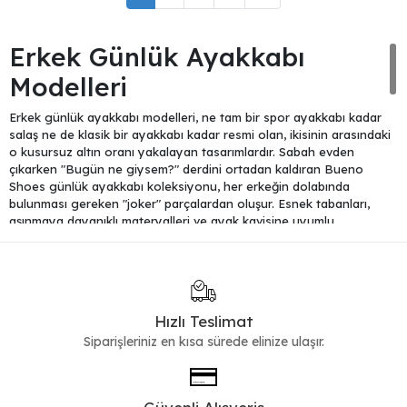
Erkek Günlük Ayakkabı
Modelleri
Erkek günlük ayakkabı modelleri, ne tam bir spor ayakkabı kadar
salaş ne de klasik bir ayakkabı kadar resmi olan, ikisinin arasındaki
o kusursuz altın oranı yakalayan tasarımlardır. Sabah evden
çıkarken "Bugün ne giysem?" derdini ortadan kaldıran Bueno
Shoes günlük ayakkabı koleksiyonu, her erkeğin dolabında
bulunması gereken "joker" parçalardan oluşur. Esnek tabanları,
aşınmaya dayanıklı materyalleri ve ayak kavisine uyumlu
yapılarıyla, bütün gün ayağınızda kalsa bile yorgunluk hissi
yaratmaz.
Her Anınıza Eşlik Eden Konfor ve
Uyum
Hızlı Teslimat
Siparişleriniz en kısa sürede elinize ulaşır.
Jean, kadife pantolon veya jogger modelleriyle zahmetsizce
eşleşen günlük ayakkabılar, pazar kahvaltılarından cuma günkü ofis
rutinine kadar geniş bir kullanım esnekliği sunar. Eğer tarzınızı biraz
daha gençleştirmek, sokak stiline daha fazla göz kırpmak