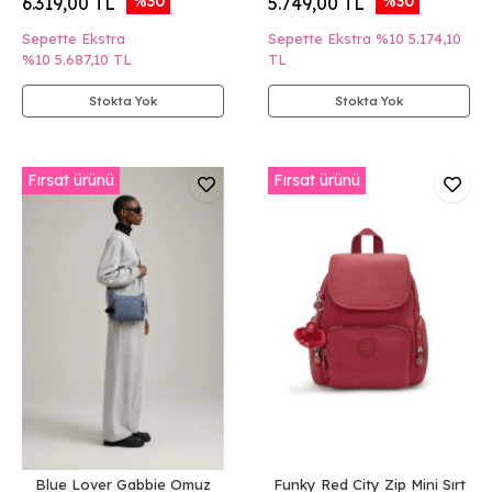
%30
%30
6.319,00 TL
5.749,00 TL
Sepette Ekstra
Sepette Ekstra %10
5.174,10
%10
5.687,10 TL
TL
Stokta Yok
Stokta Yok
Fırsat ürünü
Fırsat ürünü
Blue Lover Gabbie Omuz
Funky Red City Zip Mini Sırt