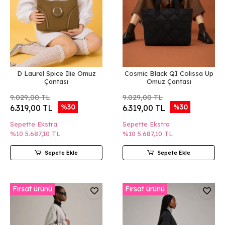
D Laurel Spice Ilie Omuz
Cosmic Black QI Colissa Up
Çantası
Omuz Çantası
9.029,00 TL
9.029,00 TL
%30
%30
6.319,00 TL
6.319,00 TL
Sepette Ekstra
Sepette Ekstra
%10
5.687,10 TL
%10
5.687,10 TL
Sepete Ekle
Sepete Ekle
Fırsat ürünü
Fırsat ürünü