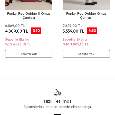
Funky Red Gabbie S Omuz
Funky Red Gabbie Omuz
Çantası
Çantası
6.869,00 TL
7.629,00 TL
%30
%30
4.809,00 TL
5.339,00 TL
Sepette Ekstra
Sepette Ekstra
%10
4.328,10 TL
%10
4.805,10 TL
Stokta Yok
Stokta Yok
Hızlı Teslimat
Siparişleriniz en kısa sürede elinize ulaşır.