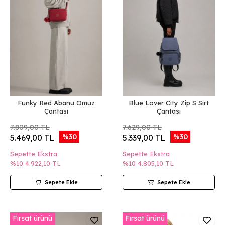
Funky Red Abanu Omuz
Blue Lover City Zip S Sırt
Çantası
Çantası
7.809,00 TL
7.629,00 TL
%30
%30
5.469,00 TL
5.339,00 TL
Sepette Ekstra
Sepette Ekstra
%10
4.922,10 TL
%10
4.805,10 TL
Sepete Ekle
Sepete Ekle
Fırsat ürünü
Fırsat ürünü