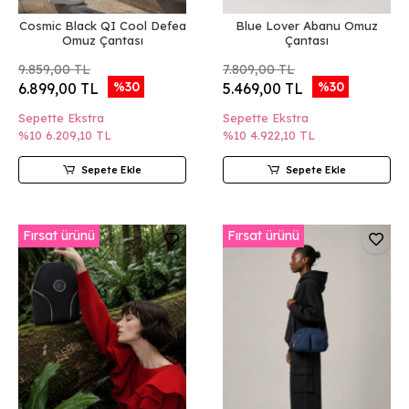
Cosmic Black QI Cool Defea
Blue Lover Abanu Omuz
Omuz Çantası
Çantası
9.859,00 TL
7.809,00 TL
%30
%30
6.899,00 TL
5.469,00 TL
Sepette Ekstra
Sepette Ekstra
%10
6.209,10 TL
%10
4.922,10 TL
Sepete Ekle
Sepete Ekle
Fırsat ürünü
Fırsat ürünü