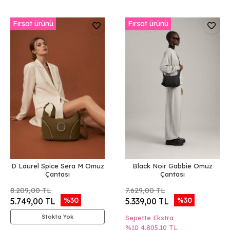
Fırsat ürünü
Fırsat ürünü
D Laurel Spice Sera M Omuz
Black Noir Gabbie Omuz
Çantası
Çantası
8.209,00 TL
7.629,00 TL
%30
%30
5.749,00 TL
5.339,00 TL
Stokta Yok
Sepette Ekstra
%10
4.805,10 TL