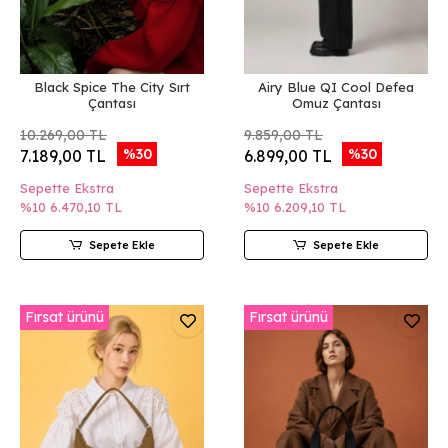
Black Spice The City Sırt
Airy Blue QI Cool Defea
Çantası
Omuz Çantası
10.269,00 TL
9.859,00 TL
%30
%30
7.189,00 TL
6.899,00 TL
Sepette Ekstra
Sepette Ekstra
%10
6.470,10 TL
%10
6.209,10 TL
Sepete Ekle
Sepete Ekle
Fırsat ürünü
Fırsat ürünü