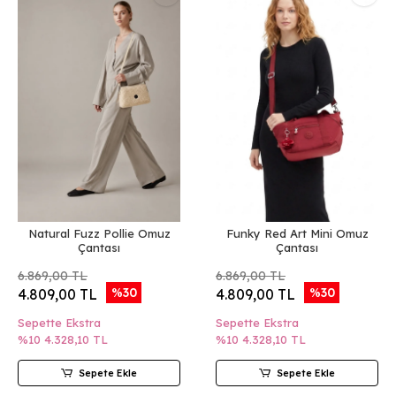
Natural Fuzz Pollie Omuz
Funky Red Art Mini Omuz
Çantası
Çantası
6.869,00 TL
6.869,00 TL
%30
%30
4.809,00 TL
4.809,00 TL
Sepette Ekstra
Sepette Ekstra
%10
4.328,10 TL
%10
4.328,10 TL
Sepete Ekle
Sepete Ekle