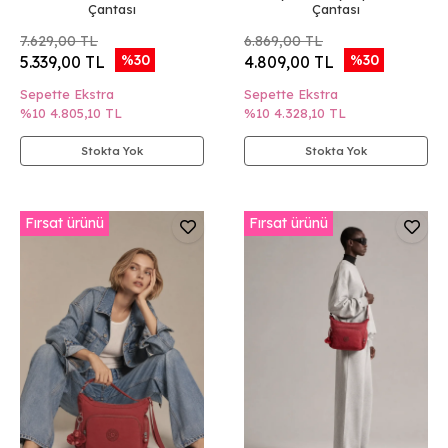
Çantası
Çantası
7.629,00 TL
6.869,00 TL
%30
%30
5.339,00 TL
4.809,00 TL
Sepette Ekstra
Sepette Ekstra
%10
4.805,10 TL
%10
4.328,10 TL
Stokta Yok
Stokta Yok
Fırsat ürünü
Fırsat ürünü