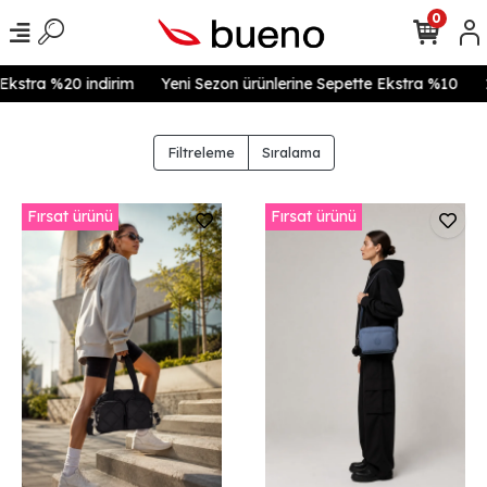
0
stra %20 indirim
Yeni Sezon ürünlerine Sepette Ekstra %10
14 
Filtreleme
Sıralama
Fırsat ürünü
Fırsat ürünü