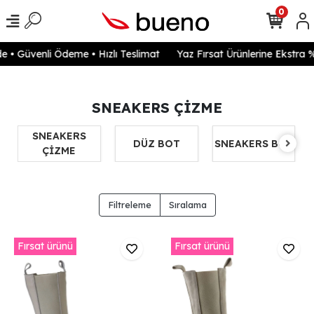
0
 • Güvenli Ödeme • Hızlı Teslimat
Yaz Fırsat Ürünlerine Ekstra %
SNEAKERS ÇİZME
SNEAKERS
DÜZ BOT
SNEAKERS BOT
ÇİZME
Filtreleme
Sıralama
Fırsat ürünü
Fırsat ürünü