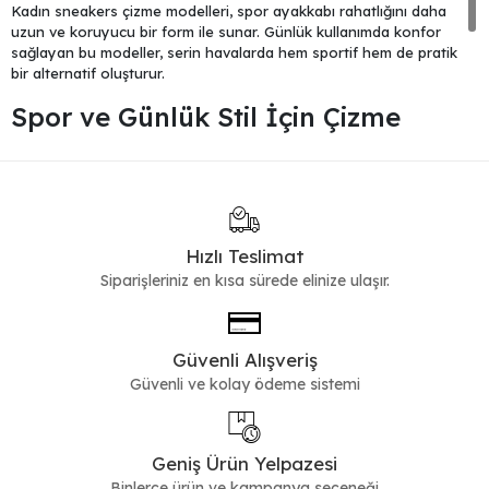
Kadın sneakers çizme modelleri, spor ayakkabı rahatlığını daha
uzun ve koruyucu bir form ile sunar. Günlük kullanımda konfor
sağlayan bu modeller, serin havalarda hem sportif hem de pratik
bir alternatif oluşturur.
Spor ve Günlük Stil İçin Çizme
Sneakers çizme modelleri, jean ve günlük kombinlerle uyum sağlar.
Daha kısa ve sade seçenekler için
sneakers bot
kategorisi
değerlendirilebilir.
Alternatif Kışlık Modeller
Hızlı Teslimat
Daha klasik ve topuklu alternatifler için
topuklu bot
seçenekleri
Siparişleriniz en kısa sürede elinize ulaşır.
incelenebilir. Tüm bot modelleri için
kadın bot
kategorisine göz
atabilirsiniz.
Güvenli Alışveriş
Güvenli ve kolay ödeme sistemi
Geniş Ürün Yelpazesi
Binlerce ürün ve kampanya seçeneği