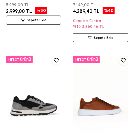
5.999,00 TL
7.149,00 TL
%50
%40
2.999,00 TL
4.289,40 TL
Sepete Ekle
Sepette Ekstra
%10
3.860,46 TL
Sepete Ekle
Fırsat ürünü
Fırsat ürünü