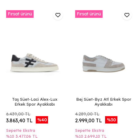
Fırsat ürünü
Fırsat ürünü
Taş Süet-Laci Alex-Lux
Bej Süet-Byz Atl Erkek Spor
Erkek Spor Ayakkabı
Ayakkabı
6.439,00 TL
4.289,00 TL
%40
%30
3.863,40 TL
2.999,00 TL
Sepette Ekstra
Sepette Ekstra
%10
3.477,06 TL
%10
2.699,10 TL