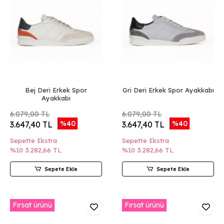
Bej Deri Erkek Spor
Gri Deri Erkek Spor Ayakkabı
Ayakkabı
6.079,00 TL
6.079,00 TL
%40
%40
3.647,40 TL
3.647,40 TL
Sepette Ekstra
Sepette Ekstra
%10
3.282,66 TL
%10
3.282,66 TL
Sepete Ekle
Sepete Ekle
Fırsat ürünü
Fırsat ürünü