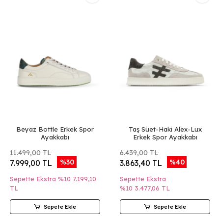
Beyaz Bottle Erkek Spor
Taş Süet-Haki Alex-Lux
Ayakkabı
Erkek Spor Ayakkabı
11.499,00 TL
6.439,00 TL
%30
%40
7.999,00 TL
3.863,40 TL
Sepette Ekstra %10
7.199,10
Sepette Ekstra
TL
%10
3.477,06 TL
Sepete Ekle
Sepete Ekle