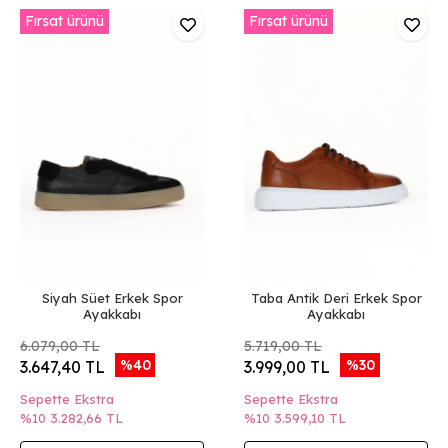
Fırsat ürünü
Fırsat ürünü
Siyah Süet Erkek Spor
Taba Antik Deri Erkek Spor
Ayakkabı
Ayakkabı
6.079,00 TL
5.719,00 TL
%40
%30
3.647,40 TL
3.999,00 TL
Sepette Ekstra
Sepette Ekstra
%10
3.282,66 TL
%10
3.599,10 TL