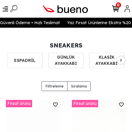
0
enli Ödeme • Hızlı Teslimat
Yaz Fırsat Ürünlerine Ekstra %20 ind
SNEAKERS
GÜNLÜK
KLASİK
ESPADRİL
AYAKKABI
AYAKKABI
Filtreleme
Sıralama
Fırsat ürünü
Fırsat ürünü