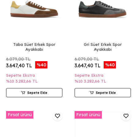
Taba Süet Erkek Spor
Gri Süet Erkek Spor
Ayakkabı
Ayakkabı
6.079,00 TL
6.079,00 TL
%40
%40
3.647,40 TL
3.647,40 TL
Sepette Ekstra
Sepette Ekstra
%10
3.282,66 TL
%10
3.282,66 TL
Sepete Ekle
Sepete Ekle
Fırsat ürünü
Fırsat ürünü