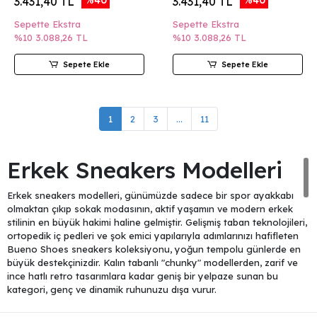
3.431,40 TL
3.431,40 TL
Sepette Ekstra
Sepette Ekstra
%10
3.088,26 TL
%10
3.088,26 TL
Sepete Ekle
Sepete Ekle
1
2
3
...
11
Erkek Sneakers Modelleri
Erkek sneakers modelleri, günümüzde sadece bir spor ayakkabı
olmaktan çıkıp sokak modasının, aktif yaşamın ve modern erkek
stilinin en büyük hakimi haline gelmiştir. Gelişmiş taban teknolojileri,
ortopedik iç pedleri ve şok emici yapılarıyla adımlarınızı hafifleten
Bueno Shoes sneakers koleksiyonu, yoğun tempolu günlerde en
büyük destekçinizdir. Kalın tabanlı "chunky" modellerden, zarif ve
ince hatlı retro tasarımlara kadar geniş bir yelpaze sunan bu
kategori, genç ve dinamik ruhunuzu dışa vurur.