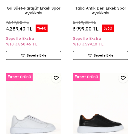
Gri Süet-Paraşüt Erkek Spor
Taba Antik Deri Erkek Spor
Ayakkabı
Ayakkabı
7.149,00 TL
5.719,00 TL
%40
%30
4.289,40 TL
3.999,00 TL
Sepette Ekstra
Sepette Ekstra
%10
3.860,46 TL
%10
3.599,10 TL
Sepete Ekle
Sepete Ekle
Fırsat ürünü
Fırsat ürünü