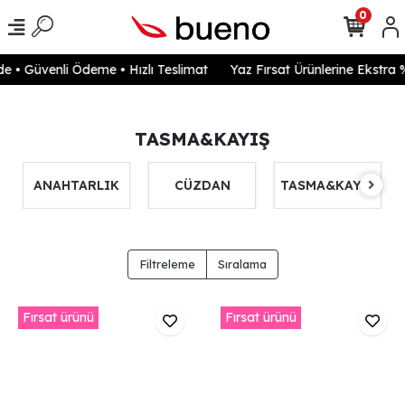
0
 • Güvenli Ödeme • Hızlı Teslimat
Yaz Fırsat Ürünlerine Ekstra 
TASMA&KAYIŞ
ANAHTARLIK
CÜZDAN
TASMA&KAYIŞ
Filtreleme
Sıralama
Fırsat ürünü
Fırsat ürünü