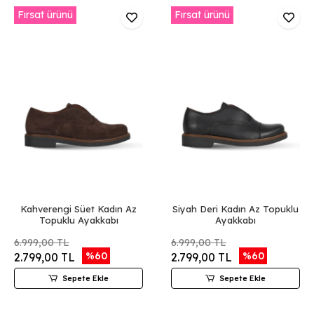
Fırsat ürünü
Fırsat ürünü
Kahverengi Süet Kadın Az
Siyah Deri Kadın Az Topuklu
Topuklu Ayakkabı
Ayakkabı
6.999,00 TL
6.999,00 TL
%60
%60
2.799,00 TL
2.799,00 TL
Sepete Ekle
Sepete Ekle