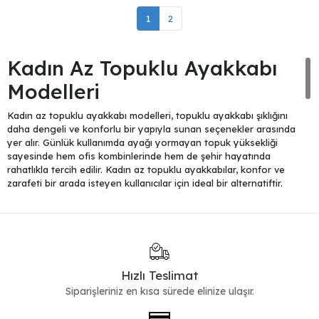
1
2
Kadın Az Topuklu Ayakkabı
Modelleri
Kadın az topuklu ayakkabı modelleri, topuklu ayakkabı şıklığını
daha dengeli ve konforlu bir yapıyla sunan seçenekler arasında
yer alır. Günlük kullanımda ayağı yormayan topuk yüksekliği
sayesinde hem ofis kombinlerinde hem de şehir hayatında
rahatlıkla tercih edilir. Kadın az topuklu ayakkabılar, konfor ve
zarafeti bir arada isteyen kullanıcılar için ideal bir alternatiftir.
Ofis Kombinleri İçin Dengeli
Seçenekler
İş hayatında gün boyu rahatlık sağlayan az topuklu ayakkabılar,
pantolon ve etek kombinleriyle uyum sağlar. Daha klasik bir
Hızlı Teslimat
görünüm isteyenler için
klasik ayakkabı
seçenekleri
Siparişleriniz en kısa sürede elinize ulaşır.
incelenebilirken, daha zarif alternatifler için
topuklu
ayakkabı
kategorisi değerlendirilebilir.