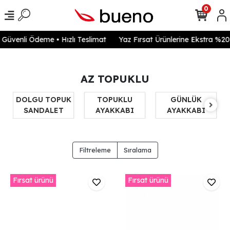
0
venli Ödeme • Hızlı Teslimat
Yaz Fırsat Ürünlerine Ekstra %20 in
AZ TOPUKLU
DOLGU TOPUK
TOPUKLU
GÜNLÜK
SANDALET
AYAKKABI
AYAKKABI
Filtreleme
Sıralama
Fırsat ürünü
Fırsat ürünü