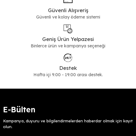
Günlük ve Konforlu Alternatifler
Güvenli Alışveriş
Daha rahat bir kullanım arayanlar için
Güvenli ve kolay ödeme sistemi
günlük ayakkabı
modelleri
tercih edilebilir. Daha düz ve pratik bir seçenek isteyen kullanıcılar
için
babet
alternatif oluşturur.
Dengeli ve Stabil Topuk Yapısı
Geniş Ürün Yelpazesi
Binlerce ürün ve kampanya seçeneği
Topuk yüksekliği kontrollü olan az topuklu ayakkabılar, uzun süreli
kullanımda konfor sunar. Daha güçlü ve dengeli bir taban
arayanlar için
dolgu topuk ayakkabı
seçenekleri de
değerlendirilebilir. Tüm modelleri görmek için
Destek
kadın
ayakkabı
kategorisini ziyaret edebilirsiniz.
Hafta içi 9:00 - 19:00 arası destek.
E-Bülten
Kampanya, duyuru ve bilgilendirmelerden haberdar olmak için kayıt
olun.