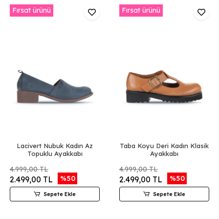
Fırsat ürünü
Fırsat ürünü
Lacivert Nubuk Kadın Az
Taba Koyu Deri Kadın Klasik
Topuklu Ayakkabı
Ayakkabı
4.999,00 TL
4.999,00 TL
%50
%50
2.499,00 TL
2.499,00 TL
Sepete Ekle
Sepete Ekle