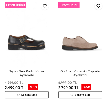
Fırsat ürünü
Fırsat ürünü
Siyah Deri Kadın Klasik
Gri Süet Kadın Az Topuklu
Ayakkabı
Ayakkabı
4.999,00 TL
6.999,00 TL
%50
%60
2.499,00 TL
2.799,00 TL
Sepete Ekle
Sepete Ekle