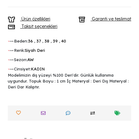
Ürün özellikleri
Garanti ve teslimat
Taksit seçenekleri
Beden:
36
,
37
,
38
,
39
,
40
Renk:
Siyah Deri
Sezon:
AW
Cinsiyet:
KADIN
Modelimizin dış yüzeyi %100 Deri'dir. Günlük kullanıma
uygundur. Topuk Boyu : 1 cm İç Materyal : Deri Dış Materyal :
Deri Dar Kalıptır.