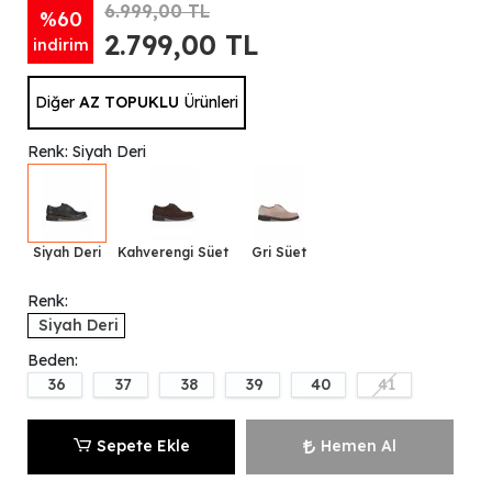
6.999,00 TL
%60
2.799,00 TL
indirim
Diğer
AZ TOPUKLU
Ürünleri
Renk: Siyah Deri
Siyah Deri
Kahverengi Süet
Gri Süet
Renk:
Siyah Deri
Beden:
36
37
38
39
40
41
Sepete Ekle
Hemen Al