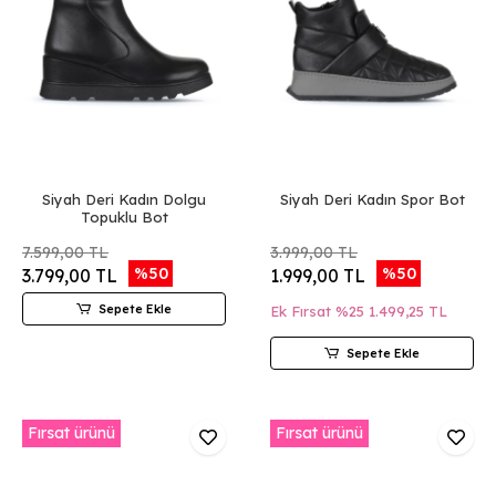
Siyah Deri Kadın Dolgu
Siyah Deri Kadın Spor Bot
Topuklu Bot
7.599,00 TL
3.999,00 TL
%50
%50
3.799,00 TL
1.999,00 TL
Sepete Ekle
Ek Fırsat %25
1.499,25 TL
Sepete Ekle
Fırsat ürünü
Fırsat ürünü