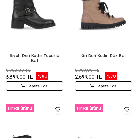
Siyah Deri Kadın Topuklu
Gri Deri Kadın Düz Bot
Bot
9.750,00 TL
8.999,00 TL
%60
%70
3.899,00 TL
2.699,00 TL
Sepete Ekle
Sepete Ekle
Fırsat ürünü
Fırsat ürünü