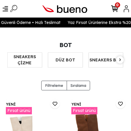
0
venli Ödeme • Hızlı Teslimat
Yaz Fırsat Ürünlerine Ekstra %20 in
BOT
SNEAKERS
DÜZ BOT
SNEAKERS BOT
ÇİZME
Filtreleme
Sıralama
YENİ
YENİ
Fırsat ürünü
Fırsat ürünü