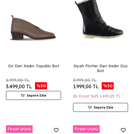
Gri Deri Kadın Topuklu Bot
Siyah Flotter Deri Kadın Düz
Bot
6.999,00 TL
3.999,00 TL
%50
%50
3.499,00 TL
1.999,00 TL
Sepete Ekle
Ek Fırsat %25
1.499,25 TL
Sepete Ekle
Fırsat ürünü
Fırsat ürünü