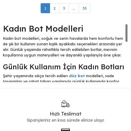
1
2
3
...
35
Kadın Bot Modelleri
Kadın bot modelleri, soğuk ve serin havalarda hem konforlu hem
de şık bir kullanım sunan kışlık ayakkabı seçenekleri arasında yer
alır. Günlük yaşamda rahatlıkla tercih edilebilen botlar, mevsim
koşullarına uygun materyalleri ve dayanıklı yapılarıyla öne çıkar.
Günlük Kullanım İçin Kadın Botları
Şehir yaşamında sıkça tercih edilen
düz bot
modelleri, sade
tasarımları ve rahat taban yapılarıyla günlük kullanımda konfor
sağlar. Gün boyu ayakta kalınan günlerde ayağı destekleyen bu
modeller, farklı kombinlerle kolayca uyum sağlar.
Spor ve Modern Bot Seçenekleri
Hızlı Teslimat
Daha dinamik bir görünüm arayanlar için tasarlanan
sneakers
bot
modelleri, spor ayakkabı rahatlığını bot yapısıyla birleştirir.
Siparişleriniz en kısa sürede elinize ulaşır.
Günlük kombinlerde sıkça tercih edilen bu modeller, modern
tasarımlarıyla öne çıkar.