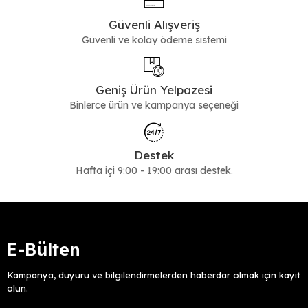
Soğuk Havalara Uygun
Güvenli Alışveriş
Alternatifler
Güvenli ve kolay ödeme sistemi
Kış aylarında daha fazla sıcaklık ve koruma sunan bot modelleri,
kalın taban yapıları ve iç astar detaylarıyla dikkat çeker. Daha uzun
Geniş Ürün Yelpazesi
konç tercih eden kullanıcılar için
kadın çizme
modelleri de botlara
alternatif olarak değerlendirilebilir.
Binlerce ürün ve kampanya seçeneği
Kadın bot koleksiyonunda yer alan tüm alt kategorileri inceleyerek,
mevsim koşullarına ve kullanım amacınıza uygun modeli kolayca
Destek
seçebilirsiniz.
Hafta içi 9:00 - 19:00 arası destek.
E-Bülten
Kampanya, duyuru ve bilgilendirmelerden haberdar olmak için kayıt
olun.