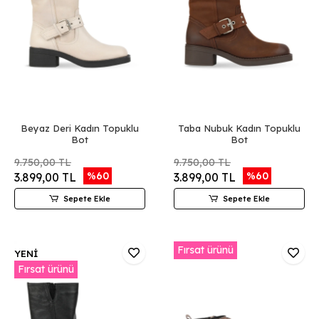
Beyaz Deri Kadın Topuklu
Taba Nubuk Kadın Topuklu
Bot
Bot
9.750,00 TL
9.750,00 TL
%60
%60
3.899,00 TL
3.899,00 TL
Sepete Ekle
Sepete Ekle
Fırsat ürünü
YENİ
Fırsat ürünü