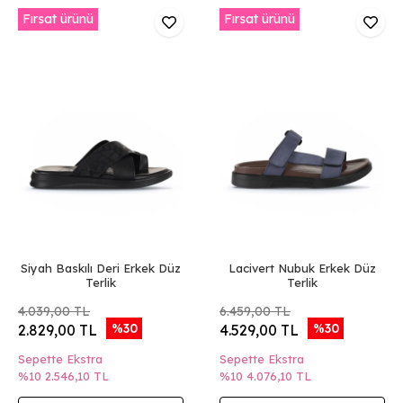
Fırsat ürünü
Fırsat ürünü
Siyah Baskılı Deri Erkek Düz
Lacivert Nubuk Erkek Düz
Terlik
Terlik
4.039,00 TL
6.459,00 TL
%30
%30
2.829,00 TL
4.529,00 TL
Sepette Ekstra
Sepette Ekstra
%10
2.546,10 TL
%10
4.076,10 TL