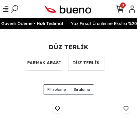
0
venli Ödeme • Hızlı Teslimat
Yaz Fırsat Ürünlerine Ekstra %20 in
DÜZ TERLİK
PARMAK ARASI
DÜZ TERLİK
Filtreleme
Sıralama