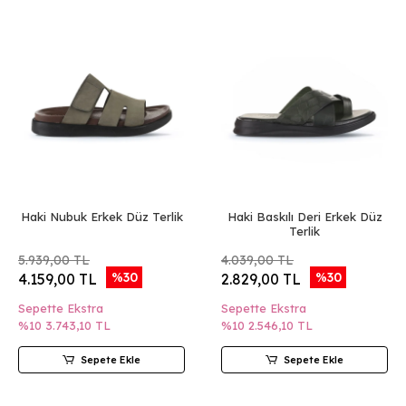
Haki Nubuk Erkek Düz Terlik
Haki Baskılı Deri Erkek Düz
Terlik
5.939,00 TL
4.039,00 TL
%30
%30
4.159,00 TL
2.829,00 TL
Sepette Ekstra
Sepette Ekstra
%10
3.743,10 TL
%10
2.546,10 TL
Sepete Ekle
Sepete Ekle