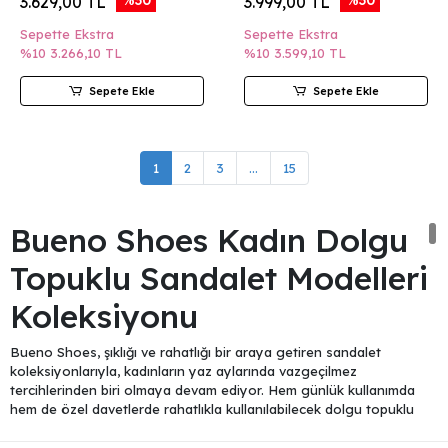
3.629,00 TL
3.999,00 TL
Sepette Ekstra
Sepette Ekstra
%10
3.266,10 TL
%10
3.599,10 TL
Sepete Ekle
Sepete Ekle
1
2
3
...
15
Bueno Shoes Kadın Dolgu
Topuklu Sandalet Modelleri
Koleksiyonu
Bueno Shoes, şıklığı ve rahatlığı bir araya getiren sandalet
koleksiyonlarıyla, kadınların yaz aylarında vazgeçilmez
tercihlerinden biri olmaya devam ediyor. Hem günlük kullanımda
hem de özel davetlerde rahatlıkla kullanılabilecek dolgu topuklu
sandalet stil sahibi kadınların en sevdiği ayakkabı modelleri
arasında yer alıyor. Bueno Shoes, sandalet koleksiyonlarında