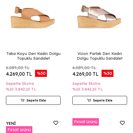
Taba Koyu Deri Kadın Dolgu
Vizon Parlak Deri Kadın
Topuklu Sandalet
Dolgu Topuklu Sandalet
6.089,00 TL
6.089,00 TL
%30
%30
4.269,00 TL
4.269,00 TL
Sepette Ekstra
Sepette Ekstra
%10
3.842,10 TL
%10
3.842,10 TL
Sepete Ekle
Sepete Ekle
Fırsat ürünü
YENİ
Fırsat ürünü