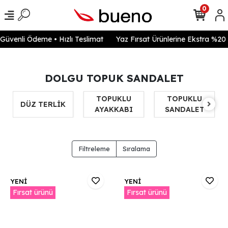
0
enli Ödeme • Hızlı Teslimat
Yaz Fırsat Ürünlerine Ekstra %20 ind
DOLGU TOPUK SANDALET
TOPUKLU
TOPUKLU
DÜZ TERLİK
AYAKKABI
SANDALET
Filtreleme
Sıralama
YENİ
YENİ
Fırsat ürünü
Fırsat ürünü