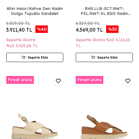
Altın Hasır/Kahve Deri Kadın
RHS.LLB-SCT.NWT-
Dolgu Topuklu Sandalet
PEL.NWT-SL.BSO Kadın
Dolgu Topuklu Sandalet
6.519,00 TL
6.519,00 TL
%40
%30
3.911,40 TL
4.569,00 TL
Sepette Ekstra
Sepette Ekstra %10
4.112,10
%10
3.520,26 TL
TL
Sepete Ekle
Sepete Ekle
Fırsat ürünü
Fırsat ürünü