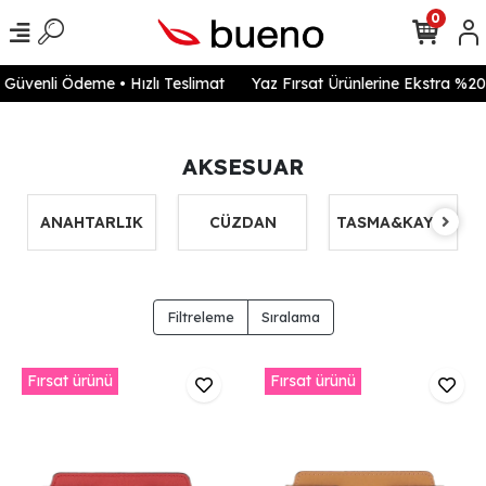
0
venli Ödeme • Hızlı Teslimat
Yaz Fırsat Ürünlerine Ekstra %20 in
AKSESUAR
ANAHTARLIK
CÜZDAN
TASMA&KAYIŞ
Filtreleme
Sıralama
Fırsat ürünü
Fırsat ürünü