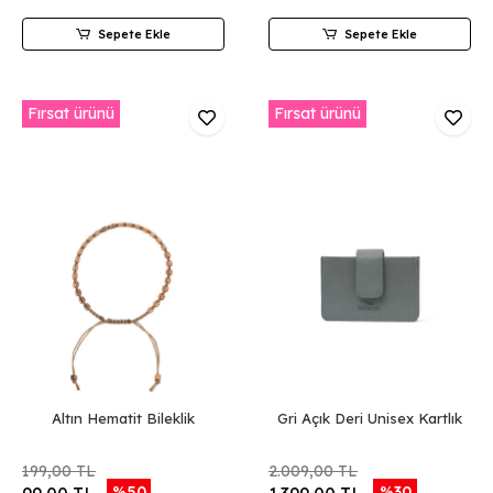
Sepete Ekle
Sepete Ekle
Fırsat ürünü
Fırsat ürünü
Altın Hematit Bileklik
Gri Açık Deri Unisex Kartlık
199,00 TL
2.009,00 TL
%50
%30