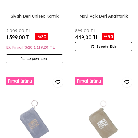
Siyah Deri Unisex Kartlık
Mavi Açık Deri Anahtarlık
2.009,00 TL
899,00 TL
%30
%50
1.399,00 TL
449,00 TL
Sepete Ekle
Ek Fırsat %20
1.119,20 TL
Sepete Ekle
Fırsat ürünü
Fırsat ürünü