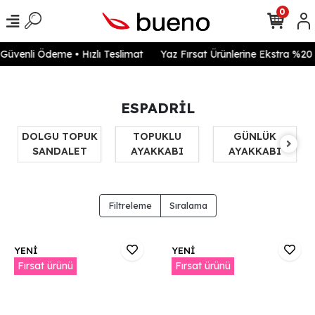
0
venli Ödeme • Hızlı Teslimat
Yaz Fırsat Ürünlerine Ekstra %20 in
ESPADRİL
DOLGU TOPUK
TOPUKLU
GÜNLÜK
SANDALET
AYAKKABI
AYAKKABI
Filtreleme
Sıralama
YENİ
YENİ
Fırsat ürünü
Fırsat ürünü