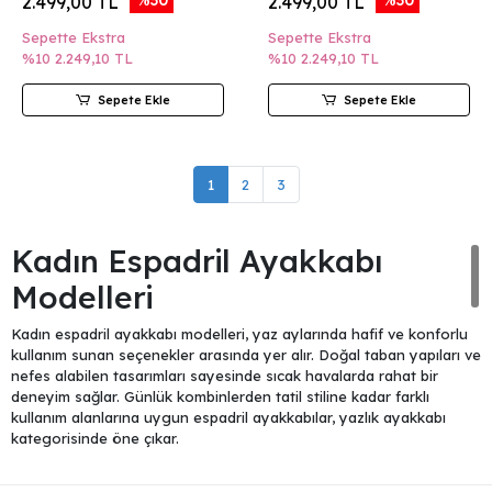
2.499,00 TL
2.499,00 TL
Sepette Ekstra
Sepette Ekstra
%10
2.249,10 TL
%10
2.249,10 TL
Sepete Ekle
Sepete Ekle
1
2
3
Kadın Espadril Ayakkabı
Modelleri
Kadın espadril ayakkabı modelleri, yaz aylarında hafif ve konforlu
kullanım sunan seçenekler arasında yer alır. Doğal taban yapıları ve
nefes alabilen tasarımları sayesinde sıcak havalarda rahat bir
deneyim sağlar. Günlük kombinlerden tatil stiline kadar farklı
kullanım alanlarına uygun espadril ayakkabılar, yazlık ayakkabı
kategorisinde öne çıkar.
Yazlık ve Hafif Espadril Seçenekleri