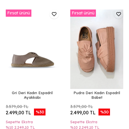
Fırsat ürünü
Fırsat ürünü
Gri Deri Kadın Espadril
Pudra Deri Kadın Espadril
Ayakkabı
Babet
3.579,00 TL
3.579,00 TL
%30
%30
2.499,00 TL
2.499,00 TL
Sepette Ekstra
Sepette Ekstra
%10
2.249,10 TL
%10
2.249,10 TL