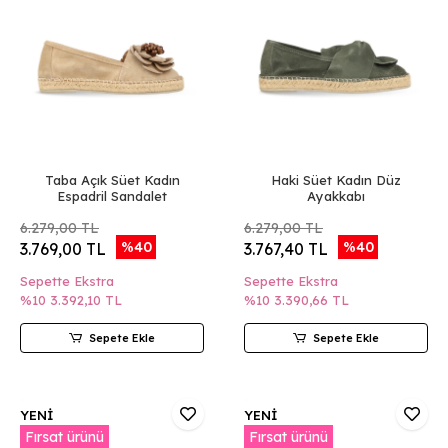
Taba Açık Süet Kadın
Haki Süet Kadın Düz
Espadril Sandalet
Ayakkabı
6.279,00 TL
6.279,00 TL
%40
%40
3.769,00 TL
3.767,40 TL
Sepette Ekstra
Sepette Ekstra
%10
3.392,10 TL
%10
3.390,66 TL
Sepete Ekle
Sepete Ekle
YENİ
YENİ
Fırsat ürünü
Fırsat ürünü