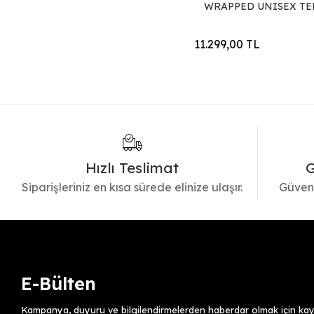
WRAPPED UNISEX TE
11.299,00 TL
Hızlı Teslimat
G
Siparişleriniz en kısa sürede elinize ulaşır.
Güvenl
E-Bülten
Kampanya, duyuru ve bilgilendirmelerden haberdar olmak için kayı