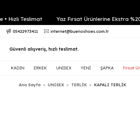
zlı Teslimat
Yaz Fırsat Ürünlerine Ekstra %20 ind
05422973411
internet@buenoshoes.com.tr
Güvenli alışveriş, hızlı teslimat.
KADIN
ERKEK
UNISEX
YENİ
ŞAPKA
Fırsat Ür
Ana Sayfa
UNISEX
TERLİK
KAPALI TERLİK