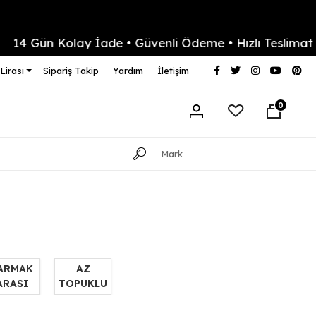
n Kolay İade • Güvenli Ödeme • Hızlı Teslimat
Ya
Lirası
Sipariş Takip
Yardım
İletişim
0
ARMAK
AZ
ARASI
TOPUKLU