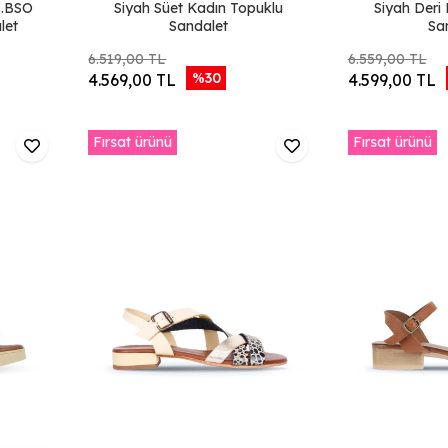
.BSO
Siyah Süet Kadın Topuklu
Siyah Deri
let
Sandalet
Sa
6.519,00 TL
6.559,00 TL
%30
4.569,00 TL
4.599,00 TL
Fırsat ürünü
Fırsat ürünü