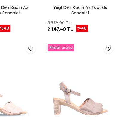
Deri Kadın Az
Yeşil Deri Kadın Az Topuklu
u Sandalet
Sandalet
3.579,00 TL
%40
%40
2.147,40 TL
Fırsat ürünü