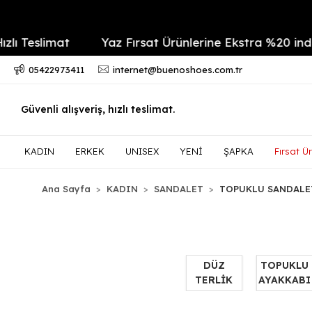
limat
Yaz Fırsat Ürünlerine Ekstra %20 indirim
05422973411
internet@buenoshoes.com.tr
Güvenli alışveriş, hızlı teslimat.
KADIN
ERKEK
UNISEX
YENİ
ŞAPKA
Fırsat Ür
Ana Sayfa
KADIN
SANDALET
TOPUKLU SANDALE
DÜZ
TOPUKLU
TERLİK
AYAKKABI