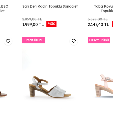
.BSO
Sarı Deri Kadın Topuklu Sandalet
Taba Koyu 
let
Topukl
2.859,00 TL
3.579,00 TL
%30
1.999,00 TL
2.147,40 TL
Fırsat ürünü
Fırsat ürünü