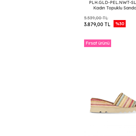
PLH.GLD-PEL.NWT-SL
Siyah Gri Deri
Kadın Topuklu Sanda
Ekru Sarı Deri
5.539,00 TL
Haki Mavi Deri
%30
3.879,00 TL
Mor Pudra Deri
Bej Deri
Fırsat ürünü
Siyah Khv-Bej Deri
Vizon Deri
Siyah Parlak Deri
Gümüş Deri
Gri Siyah Deri
Vizon Parlak Deri
Siyah Khv Deri
Siyah Koyu Yeşil
Deri
Yeşil Açık Deri