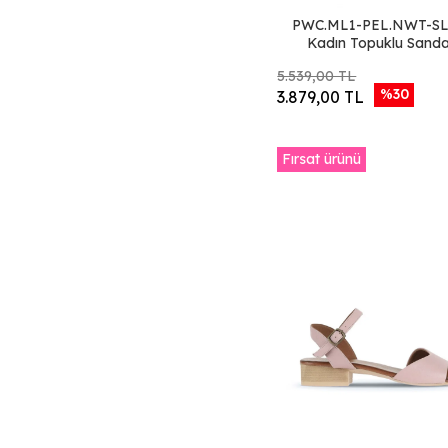
Kahverengi Deri
PWC.ML1-PEL.NWT-SL
Kadın Topuklu Sanda
Vizon Bej Deri
5.539,00 TL
Gümüş Beyaz Deri
%30
3.879,00 TL
Haki Parlak Deri
Lacivert Parlak
Deri
Fırsat ürünü
Altın Parlak Deri
Gri Parlak Deri
Ekru Deri
Altın Deri
Vizon Vizon Deri
Turkuaz Deri
Gri Koyu Deri
Bej Kahve Deri
Tarçın Deri