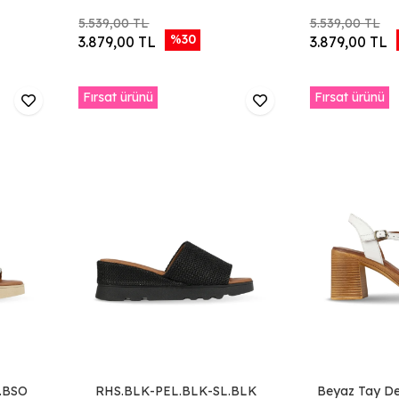
5.539,00 TL
5.539,00 TL
%30
3.879,00 TL
3.879,00 TL
Fırsat ürünü
Fırsat ürünü
.BSO
RHS.BLK-PEL.BLK-SL.BLK
Beyaz Tay De