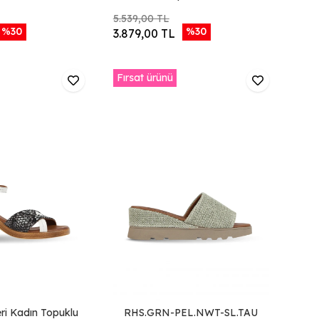
5.539,00 TL
%30
%30
3.879,00 TL
Fırsat ürünü
ri Kadın Topuklu
RHS.GRN-PEL.NWT-SL.TAU