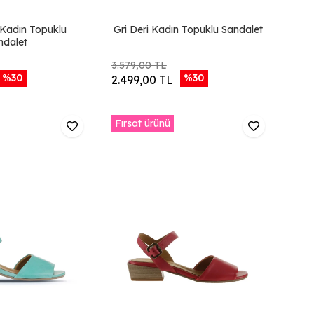
 Kadın Topuklu
Gri Deri Kadın Topuklu Sandalet
ndalet
3.579,00 TL
%30
%30
2.499,00 TL
Fırsat ürünü