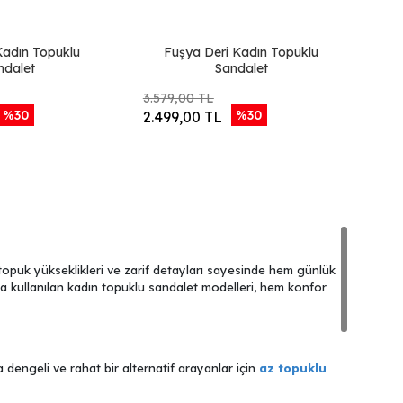
 Kadın Topuklu
Fuşya Deri Kadın Topuklu
ndalet
Sandalet
3.579,00 TL
%30
%30
2.499,00 TL
 topuk yükseklikleri ve zarif detayları sayesinde hem günlük
ça kullanılan kadın topuklu sandalet modelleri, hem konfor
a dengeli ve rahat bir alternatif arayanlar için
az topuklu