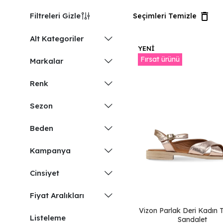
Filtreleri Gizle
Seçimleri Temizle
Alt Kategoriler
YENİ
TOPUKLU
Fırsat ürünü
Markalar
SANDALET
Bueno
DÜZ SANDALET
Renk
ESPADRİL
Taba Deri
Sezon
DOLGU TOPUK
Siyah Deri
SANDALET
SS
Beden
Sarı Deri
PARMAK ARASI
37
AZ TOPUKLU
Mavi Deri
Kampanya
2026 SS 1. ÜRÜNE
38
DÜZ TERLİK
Lila Deri
%30 2. ÜRÜNE
Cinsiyet
TOPUKLU
40
%50 İNDİRİM
Bronz Deri
AYAKKABI
KADIN
41
Fiyat Aralıkları
Yeşil Deri
Vizon Parlak Deri Kadın 
36
Siyah Rugan Deri
Listeleme
Sandalet