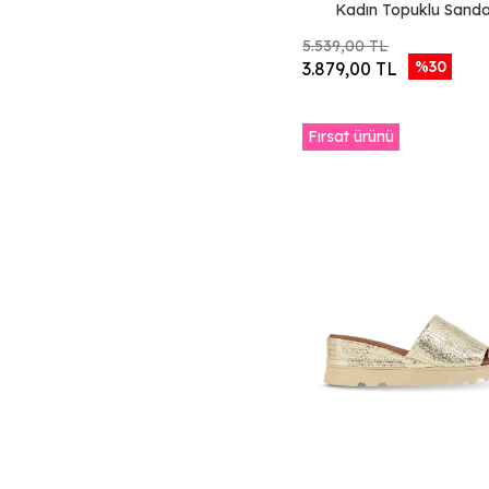
Kadın Topuklu Sanda
Taba Koyu Deri
5.539,00 TL
Siyah Multi Deri
%30
3.879,00 TL
Haki Multi Deri
Taba Multi Deri
Fırsat ürünü
Gri Multi Deri
Gül Kurusu Deri
Haki Deri
Turuncu Deri
Siyah Lila Deri
Pembe Deri
Krem Deri
Yeşil Koyu Deri
Gümüş Multi Deri
Haki Sarı Deri