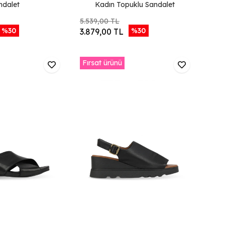
ndalet
Kadın Topuklu Sandalet
5.539,00 TL
%30
%30
3.879,00 TL
Fırsat ürünü