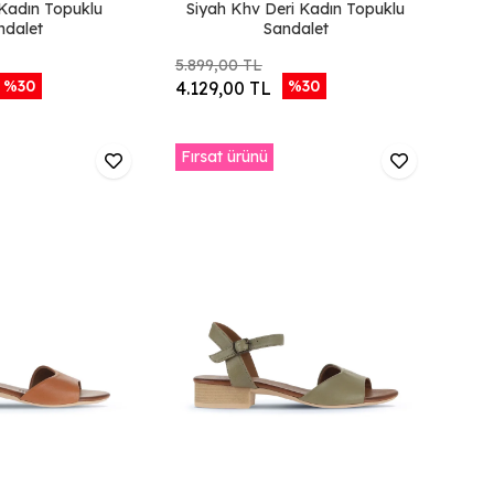
 Kadın Topuklu
Siyah Khv Deri Kadın Topuklu
ndalet
Sandalet
5.899,00 TL
%30
%30
4.129,00 TL
Fırsat ürünü