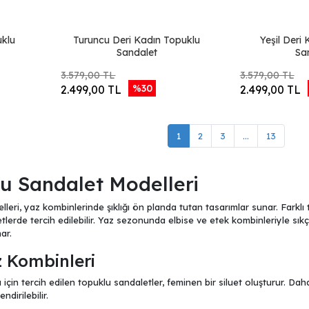
uklu
Turuncu Deri Kadın Topuklu
Yeşil Deri
Sandalet
Sa
3.579,00 TL
3.579,00 TL
%30
2.499,00 TL
2.499,00 TL
1
2
3
...
13
u Sandalet Modelleri
leri, yaz kombinlerinde şıklığı ön planda tutan tasarımlar sunar. Farklı
lerde tercih edilebilir. Yaz sezonunda elbise ve etek kombinleriyle sık
ar.
z Kombinleri
için tercih edilen topuklu sandaletler, feminen bir siluet oluşturur. Dah
dirilebilir.