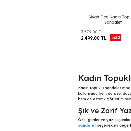
RHS.BLK-
PEL.BLK-SL.BLK
RHS.LLB-
PEL.NWT-SL.BSO
Siyah Deri Kadın Top
RHS.MTN-
Sandalet
PEL.NWT-SL.TAU
3.579,00 TL
Siyah Hasır
%30
2.499,00 TL
Vizon Hasır
Kadın Topukl
Kadın topuklu sandalet model
kullanımda hem de özel davet
hem de estetik görünüm sun
Şık ve Zarif Ya
Özel günler ve yaz akşamları 
sandalet
seçenekleri değerlen