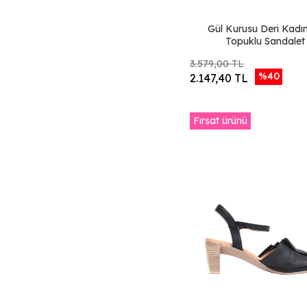
Kurşun Deri
Gül Kurusu Deri Kadı
Beyaz Beyaz Deri
Topuklu Sandalet
Bej Süet
3.579,00 TL
Kırmızı Kahve Deri
%40
2.147,40 TL
Gri Kahve Deri
Beyaz Kahve Deri
Fırsat ürünü
Siyah Sarı Deri
Gül Kurusu Vizon
Deri
Siyah Turuncu Deri
PWC.ML1-
PEL.NWT-SL.BSO
Siyah Süet
PLH.GLD-
PEL.NWT-SL.BSO
RHS.GRN-
PEL.NWT-SL.TAU
Beyaz Tay Deri