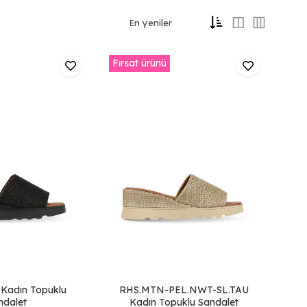
Fırsat ürünü
 Kadın Topuklu
RHS.MTN-PEL.NWT-SL.TAU
ndalet
Kadın Topuklu Sandalet