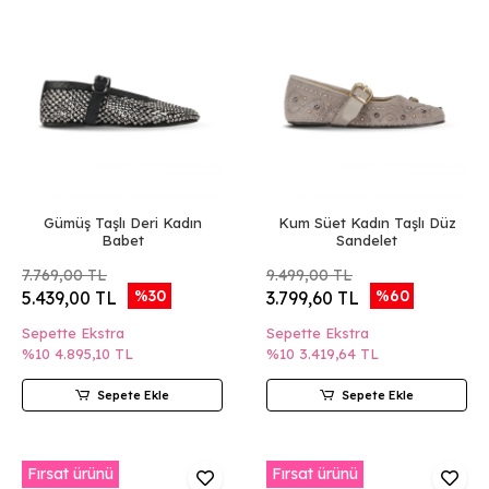
Gümüş Taşlı Deri Kadın
Kum Süet Kadın Taşlı Düz
Babet
Sandelet
7.769,00 TL
9.499,00 TL
%30
%60
5.439,00 TL
3.799,60 TL
Sepette Ekstra
Sepette Ekstra
%10
4.895,10 TL
%10
3.419,64 TL
Sepete Ekle
Sepete Ekle
Fırsat ürünü
Fırsat ürünü