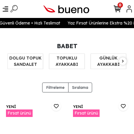
0
enli Ödeme • Hızlı Teslimat
Yaz Fırsat Ürünlerine Ekstra %20 ind
BABET
DOLGU TOPUK
TOPUKLU
GÜNLÜK
SANDALET
AYAKKABI
AYAKKABI
Filtreleme
Sıralama
YENİ
YENİ
Fırsat ürünü
Fırsat ürünü