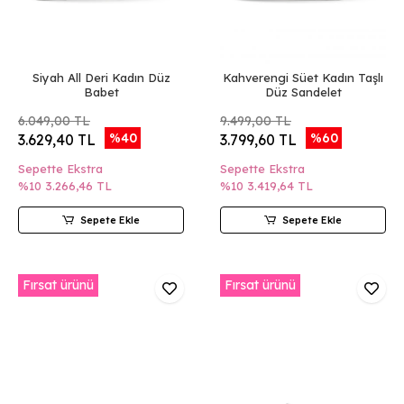
Siyah All Deri Kadın Düz
Kahverengi Süet Kadın Taşlı
Babet
Düz Sandelet
6.049,00 TL
9.499,00 TL
%40
%60
3.629,40 TL
3.799,60 TL
Sepette Ekstra
Sepette Ekstra
%10
3.266,46 TL
%10
3.419,64 TL
Sepete Ekle
Sepete Ekle
Fırsat ürünü
Fırsat ürünü