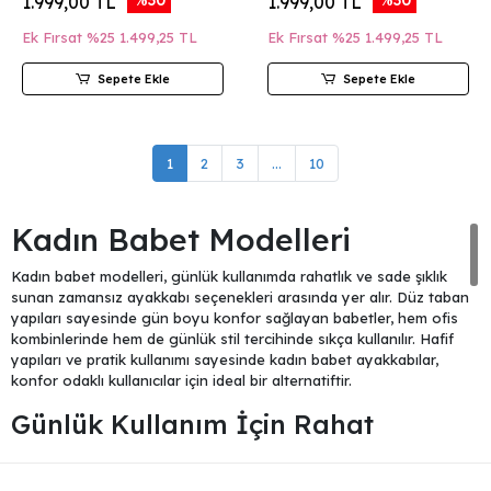
1.999,00 TL
1.999,00 TL
Ek Fırsat %25
1.499,25 TL
Ek Fırsat %25
1.499,25 TL
Sepete Ekle
Sepete Ekle
1
2
3
...
10
Kadın Babet Modelleri
Kadın babet modelleri, günlük kullanımda rahatlık ve sade şıklık
sunan zamansız ayakkabı seçenekleri arasında yer alır. Düz taban
yapıları sayesinde gün boyu konfor sağlayan babetler, hem ofis
kombinlerinde hem de günlük stil tercihinde sıkça kullanılır. Hafif
yapıları ve pratik kullanımı sayesinde kadın babet ayakkabılar,
konfor odaklı kullanıcılar için ideal bir alternatiftir.
Günlük Kullanım İçin Rahat
Babetler
Şehir hayatında uzun süre ayakta kalınan günlerde tercih edilen