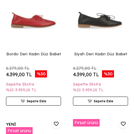
Bordo Deri Kadın Düz Babet
Siyah Deri Kadın Düz Babet
6.279,00 TL
6.279,00 TL
%30
%30
4.399,00 TL
4.399,00 TL
Sepette Ekstra
Sepette Ekstra
%10
3.959,10 TL
%10
3.959,10 TL
Sepete Ekle
Sepete Ekle
Fırsat ürünü
YENİ
Fırsat ürünü