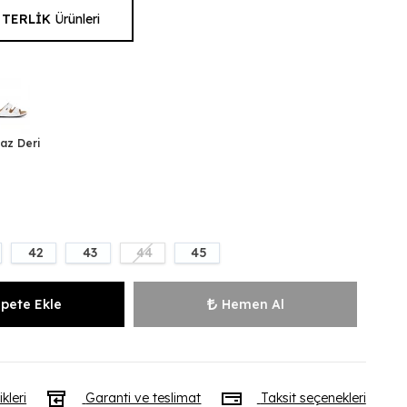
 TERLİK
Ürünleri
i
az Deri
42
43
44
45
pete Ekle
Hemen Al
ikleri
Garanti ve teslimat
Taksit seçenekleri