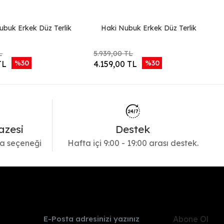
ubuk Erkek Düz Terlik
Haki Nubuk Erkek Düz Terlik
L
5.939,00 TL
%30
%30
TL
4.159,00 TL
azesi
Destek
a seçeneği
Hafta içi 9:00 - 19:00 arası destek.
Abone Ol