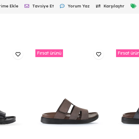
rime Ekle
Tavsiye Et
Yorum Yaz
Karşılaştır
Fırsat ürünü
Fırsat ürü