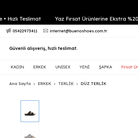
lı Teslimat
Yaz Fırsat Ürünlerine Ekstra %20 indi
05422973411
internet@buenoshoes.com.tr
Güvenli alışveriş, hızlı teslimat.
KADIN
ERKEK
UNISEX
YENİ
ŞAPKA
Fırsat Ür
Ana Sayfa
ERKEK
TERLİK
DÜZ TERLİK