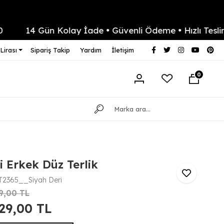
14 Gün Kolay İade • Güvenli Ödeme • Hızlı Teslimat
Lirası
Sipariş Takip
Yardım
İletişim
0
i Erkek Düz Terlik
2365__Siyah Deri
9,00 TL
829,00 TL