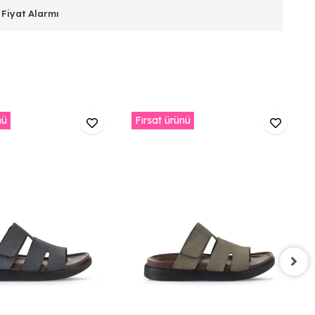
Fiyat Alarmı
nü
Fırsat ürünü