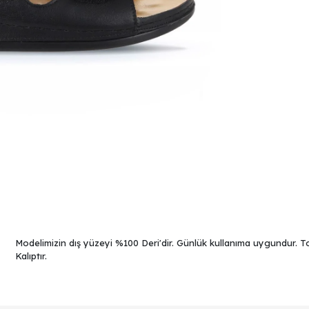
Modelimizin dış yüzeyi %100 Deri'dir. Günlük kullanıma uygundur. T
Kalıptır.