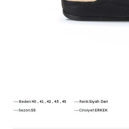
Beden:
40
,
41
,
42
,
43
,
45
Renk:
Siyah Deri
Sezon:
SS
Cinsiyet:
ERKEK