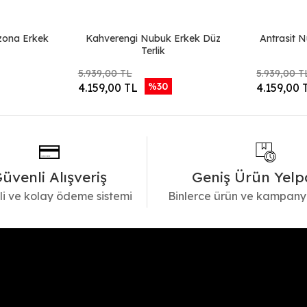
izona Erkek
Kahverengi Nubuk Erkek Düz
Antrasit N
Terlik
5.939,00 TL
5.939,00 T
%30
4.159,00 TL
4.159,00 
üvenli Alışveriş
Geniş Ürün Yelp
i ve kolay ödeme sistemi
Binlerce ürün ve kampany