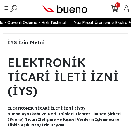
0
 • Güvenli Ödeme • Hızlı Teslimat
Yaz Fırsat Ürünlerine Ekstra %
İYS İzin Metni
ELEKTRONİK
TİCARİ İLETİ İZNİ
(İYS)
ELEKTRONİK TİCARİ İLETİ İZNİ (İYS)
Bueno Ayakkabı ve Deri Ürünleri Ticaret Limited Şirketi
(Bueno) Ticari İletişime ve Kişisel Verilerin İşlenmesine
İlişkin Açık Rıza/İzin Beyanı