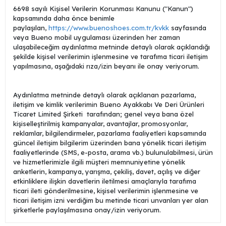
6698 sayılı Kişisel Verilerin Korunması Kanunu ("Kanun")
kapsamında daha önce benimle
paylaşılan,
https://www.buenoshoes.com.tr/kvkk
sayfasında
veya Bueno mobil uygulaması üzerinden her zaman
ulaşabileceğim aydınlatma metninde detaylı olarak açıklandığı
şekilde kişisel verilerimin işlenmesine ve tarafıma ticari iletişim
yapılmasına, aşağıdaki rıza/izin beyanı ile onay veriyorum.
Aydınlatma metninde detaylı olarak açıklanan pazarlama,
iletişim ve kimlik verilerimin Bueno Ayakkabı Ve Deri Ürünleri
Ticaret Limited Şirketi tarafından; genel veya bana özel
kişiselleştirilmiş kampanyalar, avantajlar, promosyonlar,
reklamlar, bilgilendirmeler, pazarlama faaliyetleri kapsamında
güncel iletişim bilgilerim üzerinden bana yönelik ticari iletişim
faaliyetlerinde (SMS, e-posta, arama vb.) bulunulabilmesi, ürün
ve hizmetlerimizle ilgili müşteri memnuniyetine yönelik
anketlerin, kampanya, yarışma, çekiliş, davet, açılış ve diğer
etkinliklere ilişkin davetlerin iletilmesi amaçlarıyla tarafıma
ticari ileti gönderilmesine, kişisel verilerimin işlenmesine ve
ticari iletişim izni verdiğim bu metinde ticari unvanları yer alan
şirketlerle paylaşılmasına onay/izin veriyorum.