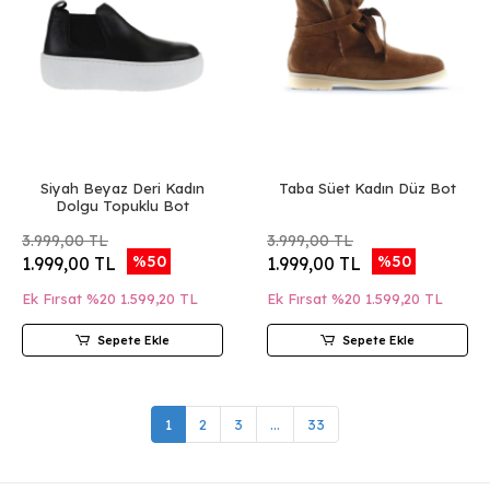
Siyah Beyaz Deri Kadın
Taba Süet Kadın Düz Bot
Dolgu Topuklu Bot
3.999,00 TL
3.999,00 TL
%50
%50
1.999,00 TL
1.999,00 TL
Ek Fırsat %20
1.599,20 TL
Ek Fırsat %20
1.599,20 TL
Sepete Ekle
Sepete Ekle
1
2
3
...
33