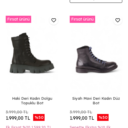
Fırsat ürünü
Fırsat ürünü
Haki Deri Kadın Dolgu
Siyah Mavi Deri Kadın Düz
Topuklu Bot
Bot
3.999,00 TL
3.999,00 TL
%50
%50
1.999,00 TL
1.999,00 TL
Ek Fırsat %20
1.599,20 TL
Sepette Ekstra %10 Ek