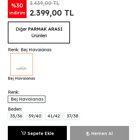
3.439,00 TL
%30
2.399,00 TL
indirim
Diğer
PARMAK ARASI
Ürünleri
Renk: Bej Havaianas
Bej Havaianas
Renk:
Bej Havaianas
Beden:
35/36
39/40
41/42
37/38
Sepete Ekle
Hemen Al