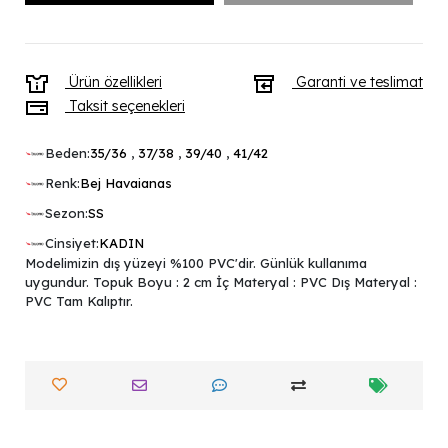
Ürün özellikleri
Garanti ve teslimat
Taksit seçenekleri
Beden:
35/36
,
37/38
,
39/40
,
41/42
Renk:
Bej Havaianas
Sezon:
SS
Cinsiyet:
KADIN
Modelimizin dış yüzeyi %100 PVC'dir. Günlük kullanıma
uygundur. Topuk Boyu : 2 cm İç Materyal : PVC Dış Materyal :
PVC Tam Kalıptır.