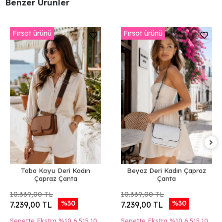
Benzer Ürünler
Fırsat ürünü
Fırsat ürünü
Taba Koyu Deri Kadın
Beyaz Deri Kadın Çapraz
Çapraz Çanta
Çanta
10.339,00 TL
10.339,00 TL
%30
%30
7.239,00 TL
7.239,00 TL
Sepette Ekstra %10
6.515,10
Sepette Ekstra %10
6.515,10