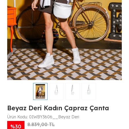
Beyaz Deri Kadın Çapraz Çanta
Ürün Kodu:
01WBY3606__Beyaz Deri
8.839,00 TL
%30