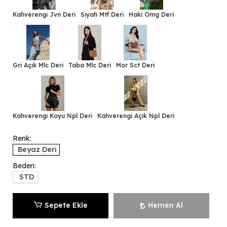
Kahverengi Jvn Deri
Siyah Mtf Deri
Haki Omg Deri
Gri Açık Mlc Deri
Taba Mlc Deri
Mor Sct Deri
Kahverengi Koyu Npl Deri
Kahverengi Açık Npl Deri
Renk:
Beyaz Deri
Beden:
STD
Sepete Ekle
Hemen Al