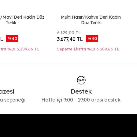
r/Mavi Deri Kadın Düz
Multi Hasır/Kahve Deri Kadın
Terlik
Düz Terlik
L
6.129,00 TL
%40
%40
TL
3.677,40 TL
stra %10
3.309,66 TL
Sepette Ekstra %10
3.309,66 TL
azesi
Destek
a seçeneği
Hafta içi 9:00 - 19:00 arası destek.