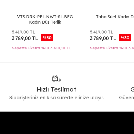
VTS.DRK-PEL.NWT-SL.BEG
Taba Süet Kadın Dü
Kadın Düz Terlik
5.419,00 TL
5.419,00 TL
%30
%30
3.789,00 TL
3.789,00 TL
Sepette Ekstra %10
3.410,10 TL
Sepette Ekstra %10
3.
Hızlı Teslimat
G
Siparişleriniz en kısa sürede elinize ulaşır.
Güvenl