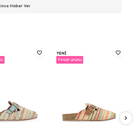
lince Haber Ver
YENİ
nü
Fırsat ürünü