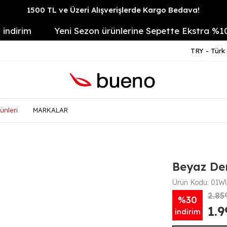
1500 TL ve Üzeri Alışverişlerde Kargo Bedava!
irim
Yeni Sezon ürünlerine Sepette Ekstra %10
TRY - Türk 
ünleri
MARKALAR
Beyaz Der
Ürün Kodu:
01W
2.85
%30
1.
indirim