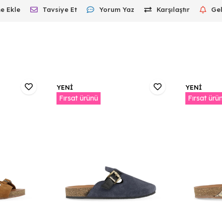
e Ekle
Tavsiye Et
Yorum Yaz
Karşılaştır
Ge
YENİ
YENİ
Fırsat ürünü
Fırsat ürü