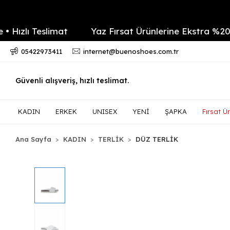
zlı Teslimat
Yaz Fırsat Ürünlerine Ekstra %20 ind
05422973411
internet@buenoshoes.com.tr
Güvenli alışveriş, hızlı teslimat.
KADIN
ERKEK
UNISEX
YENİ
ŞAPKA
Fırsat Ür
Ana Sayfa
KADIN
TERLİK
DÜZ TERLİK