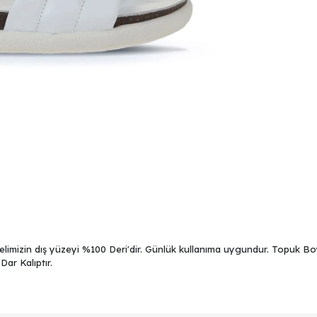
limizin dış yüzeyi %100 Deri'dir. Günlük kullanıma uygundur. Topuk Boyu
Dar Kalıptır.