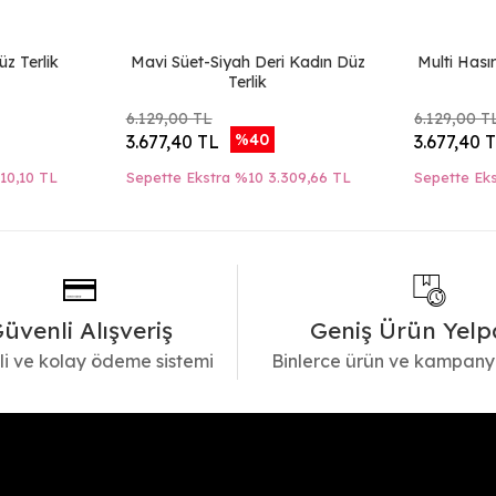
z Terlik
Mavi Süet-Siyah Deri Kadın Düz
Multi Hası
Terlik
6.129,00 TL
6.129,00 T
%40
3.677,40 TL
3.677,40 
410,10 TL
Sepette Ekstra %10
3.309,66 TL
Sepette Ek
üvenli Alışveriş
Geniş Ürün Yelp
i ve kolay ödeme sistemi
Binlerce ürün ve kampany