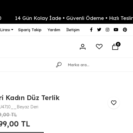
14 Gün Kolay İade • Güvenli Ödeme • Hızlı Teslimat
Lirası
Sipariş Takip
Yardım
İletişim
0
i Kadın Düz Terlik
U4710__Beyaz Deri
9,00 TL
999,00 TL