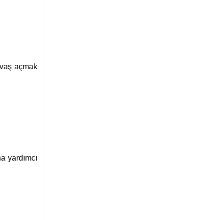
yavaş açmak
na yardımcı