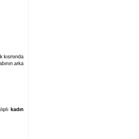
puk kısmında
abının arka
lıplı
kadın