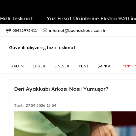
limat
Yaz Fırsat Ürünlerine Ekstra %20 indirim
05422973411
internet@buenoshoes.com.tr
Güvenli alışveriş, hızlı teslimat.
KADIN
ERKEK
UNISEX
YENİ
ŞAPKA
Fırsat Ür
Deri Ayakkabı Arkası Nasıl Yumuşar?
Tarih: 27.04.2026 15:34