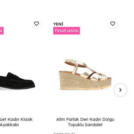
YENİ
Y
nü
Fırsat ürünü
F
üet Kadın Klasik
Altın Parlak Deri Kadın Dolgu
T
Ayakkabı
Topuklu Sandalet