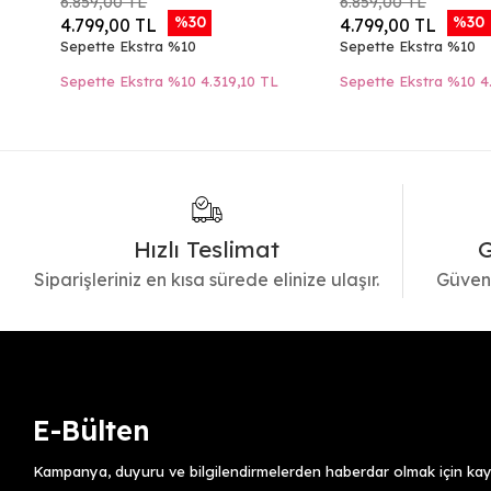
6.859,00 TL
6.859,00 TL
%30
%30
4.799,00 TL
4.799,00 TL
Sepette Ekstra %10
Sepette Ekstra %10
Sepette Ekstra %10
4.319,10 TL
Sepette Ekstra %10
4
Hızlı Teslimat
G
Siparişleriniz en kısa sürede elinize ulaşır.
Güvenl
E-Bülten
Kampanya, duyuru ve bilgilendirmelerden haberdar olmak için kayı