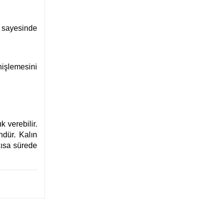
 sayesinde
işlemesini
k verebilir.
ür. Kalın
kısa sürede