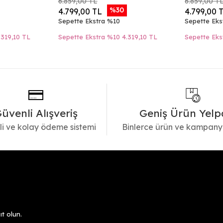
6.859,00 TL
6.859,00 T
%30
4.799,00 TL
4.799,00 
Sepette Ekstra %10
Sepette Eks
.319,10 TL
Sepette Ekstra %10
4.319,10 TL
Sepette Eks
üvenli Alışveriş
Geniş Ürün Yelp
i ve kolay ödeme sistemi
Binlerce ürün ve kampany
t olun.