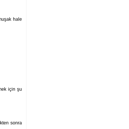
umuşak hale
mek için şu
ikten sonra