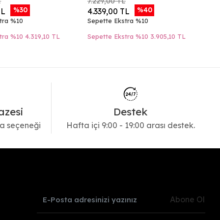
L
7.229,00 TL
6.
%30
%40
TL
4.339,00 TL
3
tra %10
Sepette Ekstra %10
Se
tra %10
4.319,10 TL
Sepette Ekstra %10
3.905,10 TL
Se
azesi
Destek
a seçeneği
Hafta içi 9:00 - 19:00 arası destek.
Abone Ol