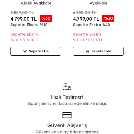
Klasik Ayakkabı
Ayakkabı
6.859,00 TL
6.859,00 TL
%30
%30
4.799,00 TL
4.799,00 TL
Sepette Ekstra %10
Sepette Ekstra %10
Sepette Ekstra
Sepette Ekstra
%10
4.319,10 TL
%10
4.319,10 TL
Sepete Ekle
Sepete Ekle
Hızlı Teslimat
Siparişleriniz en kısa sürede elinize ulaşır.
Güvenli Alışveriş
Güvenli ve kolay ödeme sistemi