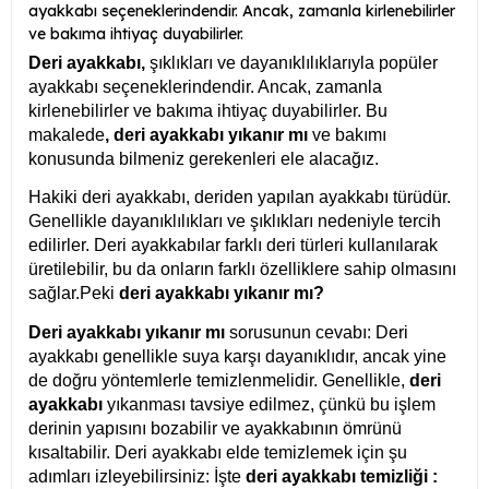
ayakkabı seçeneklerindendir. Ancak, zamanla kirlenebilirler
ve bakıma ihtiyaç duyabilirler.
Deri ayakkabı,
şıklıkları ve dayanıklılıklarıyla popüler
ayakkabı seçeneklerindendir. Ancak, zamanla
kirlenebilirler ve bakıma ihtiyaç duyabilirler. Bu
makalede
, deri ayakkabı yıkanır mı
ve bakımı
konusunda bilmeniz gerekenleri ele alacağız.
Hakiki deri ayakkabı, deriden yapılan ayakkabı türüdür.
Genellikle dayanıklılıkları ve şıklıkları nedeniyle tercih
edilirler. Deri ayakkabılar farklı deri türleri kullanılarak
üretilebilir, bu da onların farklı özelliklere sahip olmasını
sağlar.Peki
deri ayakkabı yıkanır mı?
Deri ayakkabı yıkanır mı
sorusunun cevabı: Deri
ayakkabı genellikle suya karşı dayanıklıdır, ancak yine
de doğru yöntemlerle temizlenmelidir. Genellikle,
deri
ayakkabı
yıkanması tavsiye edilmez, çünkü bu işlem
derinin yapısını bozabilir ve ayakkabının ömrünü
kısaltabilir. Deri ayakkabı elde temizlemek için şu
adımları izleyebilirsiniz: İşte
deri ayakkabı temizliği :