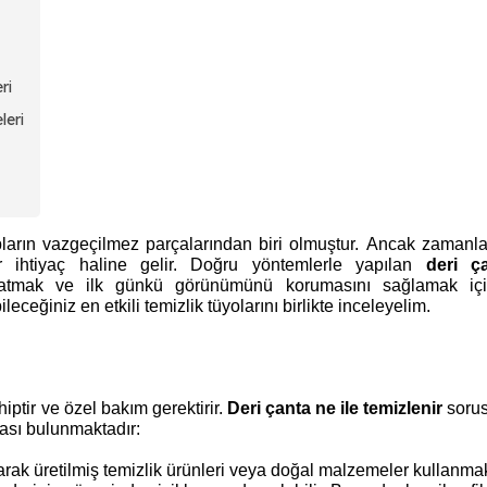
ri
leri
ropların vazgeçilmez parçalarından biri olmuştur. Ancak zamanl
r ihtiyaç haline gelir. Doğru yöntemlerle yapılan
deri ç
atmak ve ilk günkü görünümünü korumasını sağlamak içi
leceğiniz en etkili temizlik tüyolarını birlikte inceleyelim.
iptir ve özel bakım gerektirir.
Deri çanta ne ile temizlenir
soru
tası bulunmaktadır:
larak üretilmiş temizlik ürünleri veya doğal malzemeler kullanmak