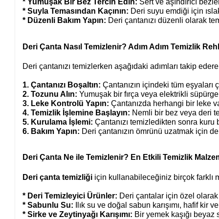
* Yumuşak Bir Bez Tercih Edin:
 Sert ve aşındırıcı bezl
* Suyla Temasından Kaçının:
 Deri suyu emdiği için ısl
* Düzenli Bakım Yapın:
 Deri çantanızı düzenli olarak 
Deri Çanta Nasıl Temizlenir? Adım Adım Temizlik Reh
Deri çantanızı temizlerken aşağıdaki adımları takip ederek
1. Çantanızı Boşaltın:
 Çantanızın içindeki tüm eşyaları ç
2. Tozunu Alın:
 Yumuşak bir fırça veya elektrikli süpürgen
3. Leke Kontrolü Yapın:
 Çantanızda herhangi bir leke v
4. Temizlik İşlemine Başlayın:
 Nemli bir bez veya deri te
5. Kurulama İşlemi:
 Çantanızı temizledikten sonra kuru b
6. Bakım Yapın:
 Deri çantanızın ömrünü uzatmak için de
Deri Çanta Ne ile Temizlenir? En Etkili Temizlik Malze
Deri çanta temizliği
için kullanabileceğiniz birçok farklı
* Deri Temizleyici Ürünler:
 Deri çantalar için özel olarak
* Sabunlu Su:
 Ilık su ve doğal sabun karışımı, hafif kir
* Sirke ve Zeytinyağı Karışımı:
 Bir yemek kaşığı beyaz si