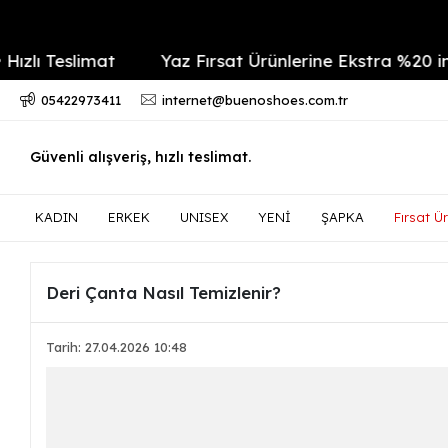
Teslimat
Yaz Fırsat Ürünlerine Ekstra %20 indirim
05422973411
internet@buenoshoes.com.tr
Güvenli alışveriş, hızlı teslimat.
KADIN
ERKEK
UNISEX
YENİ
ŞAPKA
Fırsat Ür
Deri Çanta Nasıl Temizlenir?
Tarih: 27.04.2026 10:48