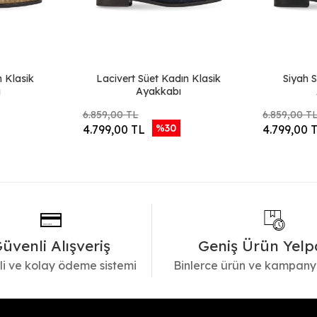
n Klasik
Lacivert Süet Kadın Klasik
Siyah S
ı
Ayakkabı
6.859,00 TL
6.859,00 T
%30
4.799,00 TL
4.799,00 
üvenli Alışveriş
Geniş Ürün Yelp
i ve kolay ödeme sistemi
Binlerce ürün ve kampany