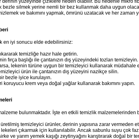
er derinin yüzeyinde çiziklere neden olabilir. Bu nedenle mikro 
ak bezle silmek yerine nemli bir bez kullanmak daha uygun olacak
temizlemek ve bakımını yapmak, ömrünü uzatacak ve her zaman ye
beri
 en iyi sonucu elde edebilirsiniz:
ıkararak temizliğe hazır hale getirin.
in fırça başlığı ile çantanızın dış yüzeyindeki tozları temizleyin.
arsa, lekenin türüne uygun bir temizleyici kullanarak müdahale 
mizleyici ürün ile çantanızın dış yüzeyini nazikçe silin.
ir bezle iyice kurulayın.
ri koruyucu krem veya doğal yağlar kullanarak bakımını yapın.
meleri
 malzeme bulunmaktadır. İşte en etkili temizlik malzemelerinden b
 üretilmiş temizleyici ürünler, derinin yapısına zarar vermeden etki
 ve lekeleri çıkarmak için kullanılabilir. Ancak sabunlu suyu çok
rke ve yarım yemek kaşığı zeytinyağını karıştırarak doğal bir temiz