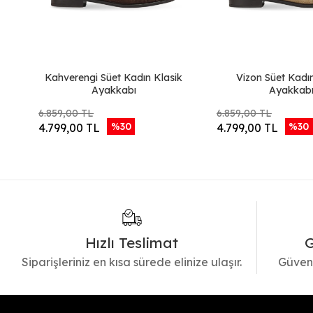
Kahverengi Süet Kadın Klasik
Vizon Süet Kadı
Ayakkabı
Ayakkab
6.859,00 TL
6.859,00 TL
%30
%30
4.799,00 TL
4.799,00 TL
Hızlı Teslimat
G
Siparişleriniz en kısa sürede elinize ulaşır.
Güvenl