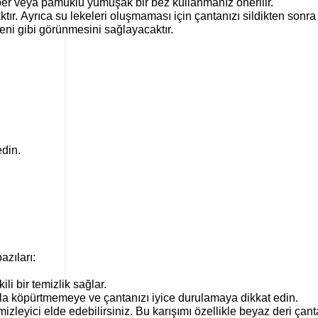
fiber veya pamuklu yumuşak bir bez kullanmanız önerilir.
tır. Ayrıca su lekeleri oluşmaması için çantanızı sildikten sonra
ni gibi görünmesini sağlayacaktır.
edin.
azıları:
li bir temizlik sağlar.
 fazla köpürtmemeye ve çantanızı iyice durulamaya dikkat edin.
leyici elde edebilirsiniz. Bu karışımı özellikle beyaz deri çanta 