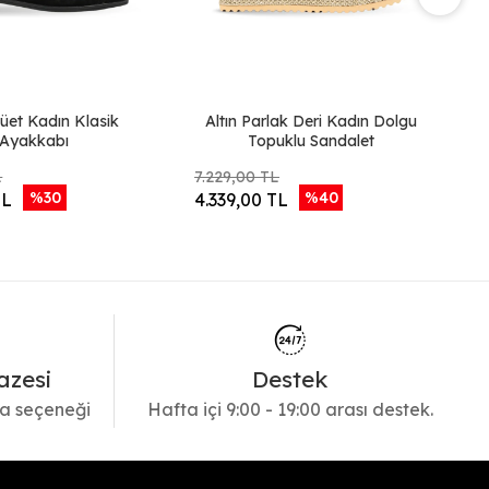
üet Kadın Klasik
Altın Parlak Deri Kadın Dolgu
T
Ayakkabı
Topuklu Sandalet
L
7.229,00 TL
6.
%30
%40
TL
4.339,00 TL
3
azesi
Destek
a seçeneği
Hafta içi 9:00 - 19:00 arası destek.