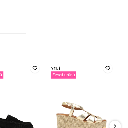
YENİ
Y
nü
Fırsat ürünü
F