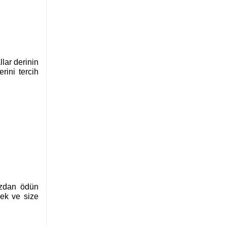
lar derinin
rini tercih
nızdan ödün
cek ve size