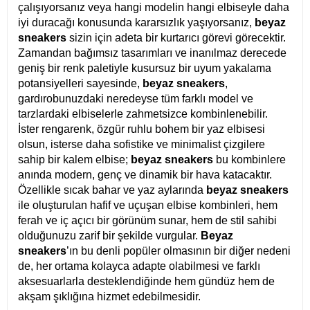
çalışıyorsanız veya hangi modelin hangi elbiseyle daha
iyi duracağı konusunda kararsızlık yaşıyorsanız,
beyaz
sneakers
sizin için adeta bir kurtarıcı görevi görecektir.
Zamandan bağımsız tasarımları ve inanılmaz derecede
geniş bir renk paletiyle kusursuz bir uyum yakalama
potansiyelleri sayesinde,
beyaz sneakers
,
gardırobunuzdaki neredeyse tüm farklı model ve
tarzlardaki elbiselerle zahmetsizce kombinlenebilir.
İster rengarenk, özgür ruhlu bohem bir yaz elbisesi
olsun, isterse daha sofistike ve minimalist çizgilere
sahip bir kalem elbise;
beyaz sneakers
bu kombinlere
anında modern, genç ve dinamik bir hava katacaktır.
Özellikle sıcak bahar ve yaz aylarında
beyaz sneakers
ile oluşturulan hafif ve uçuşan elbise kombinleri, hem
ferah ve iç açıcı bir görünüm sunar, hem de stil sahibi
olduğunuzu zarif bir şekilde vurgular.
Beyaz
sneakers
’ın bu denli popüler olmasının bir diğer nedeni
de, her ortama kolayca adapte olabilmesi ve farklı
aksesuarlarla desteklendiğinde hem gündüz hem de
akşam şıklığına hizmet edebilmesidir.