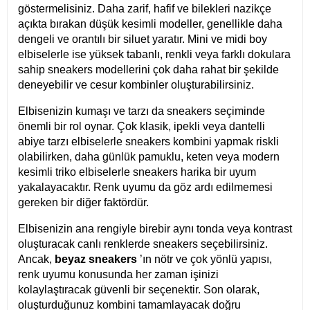
göstermelisiniz. Daha zarif, hafif ve bilekleri nazikçe
açıkta bırakan düşük kesimli modeller, genellikle daha
dengeli ve orantılı bir siluet yaratır. Mini ve midi boy
elbiselerle ise yüksek tabanlı, renkli veya farklı dokulara
sahip sneakers modellerini çok daha rahat bir şekilde
deneyebilir ve cesur kombinler oluşturabilirsiniz.
Elbisenizin kumaşı ve tarzı da sneakers seçiminde
önemli bir rol oynar. Çok klasik, ipekli veya dantelli
abiye tarzı elbiselerle sneakers kombini yapmak riskli
olabilirken, daha günlük pamuklu, keten veya modern
kesimli triko elbiselerle sneakers harika bir uyum
yakalayacaktır. Renk uyumu da göz ardı edilmemesi
gereken bir diğer faktördür.
Elbisenizin ana rengiyle birebir aynı tonda veya kontrast
oluşturacak canlı renklerde sneakers seçebilirsiniz.
Ancak,
beyaz sneakers
’ın nötr ve çok yönlü yapısı,
renk uyumu konusunda her zaman işinizi
kolaylaştıracak güvenli bir seçenektir. Son olarak,
oluşturduğunuz kombini tamamlayacak doğru