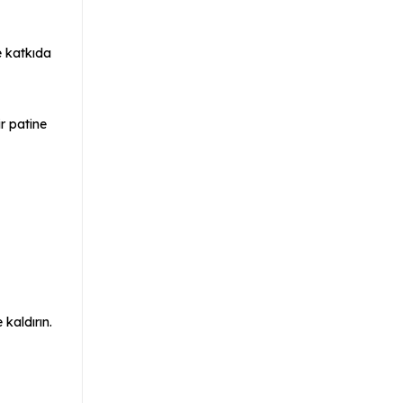
e katkıda
ir patine
 kaldırın.