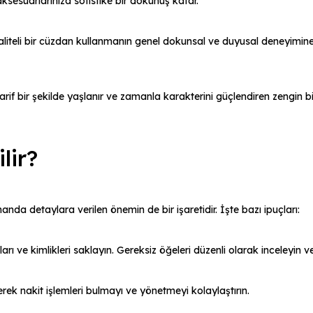
aksesuarlarınıza sofistike bir dokunuş katar.
aliteli bir cüzdan kullanmanın genel dokunsal ve duyusal deneyimin
arif bir şekilde yaşlanır ve zamanla karakterini güçlendiren zengin b
lir?
da detaylara verilen önemin de bir işaretidir. İşte bazı ipuçları:
rı ve kimlikleri saklayın. Gereksiz öğeleri düzenli olarak inceleyin ve
ek nakit işlemleri bulmayı ve yönetmeyi kolaylaştırın.