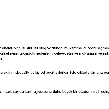
nemli bir husustur. Bu blog yazısında, mükemmel cüzdanı seçmeyle
rcih etmenin ardındaki nedenleri inceleyeceğiz ve maksimum verimlili
z.
irir; işlevsellik ve kişisel tercihle ilgilidir. İşte dikkate almanız g
in. Çok sayıda kart taşıyorsanız daha büyük bir cüzdan tercih edin;