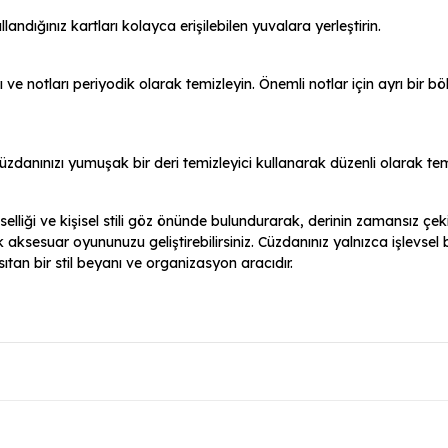
landığınız kartları kolayca erişilebilen yuvalara yerleştirin.
ve notları periyodik olarak temizleyin. Önemli notlar için ayrı bir b
danınızı yumuşak bir deri temizleyici kullanarak düzenli olarak tem
liği ve kişisel stili göz önünde bulundurarak, derinin zamansız çekic
ksesuar oyununuzu geliştirebilirsiniz. Cüzdanınız yalnızca işlevsel 
nsıtan bir stil beyanı ve organizasyon aracıdır.