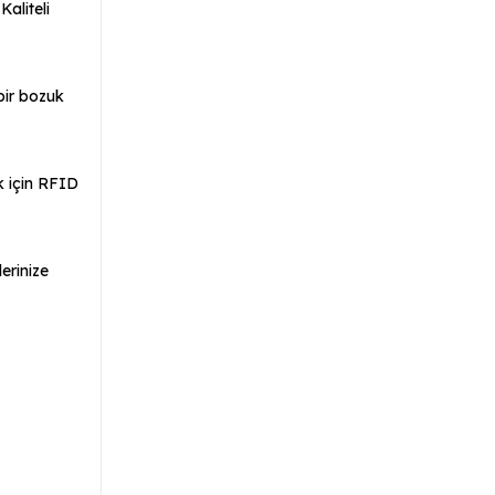
aliteli
bir bozuk
k için RFID
lerinize