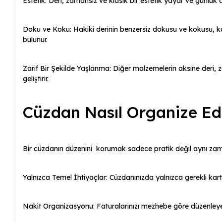
Estetik: Deri, zamansız ve klasik bir estetik yayar ve günlük 
Doku ve Koku: Hakiki derinin benzersiz dokusu ve kokusu, k
bulunur.
Zarif Bir Şekilde Yaşlanma: Diğer malzemelerin aksine deri, z
geliştirir.
Cüzdan Nasıl Organize Edi
Bir cüzdanın düzenini korumak sadece pratik değil aynı zaman
Yalnızca Temel İhtiyaçlar: Cüzdanınızda yalnızca gerekli kartla
Nakit Organizasyonu: Faturalarınızı mezhebe göre düzenleyer