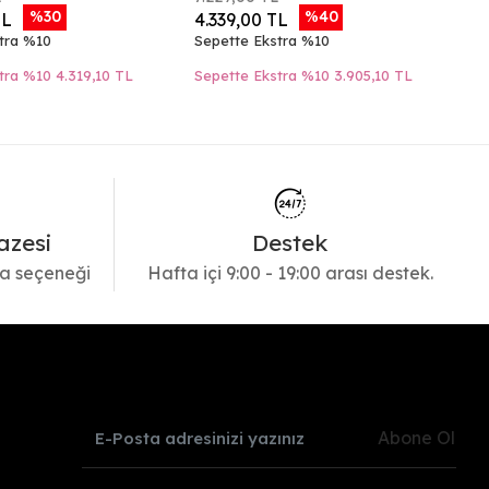
%30
%40
TL
4.339,00 TL
3
tra %10
Sepette Ekstra %10
Se
tra %10
4.319,10 TL
Sepette Ekstra %10
3.905,10 TL
Se
azesi
Destek
a seçeneği
Hafta içi 9:00 - 19:00 arası destek.
Abone Ol