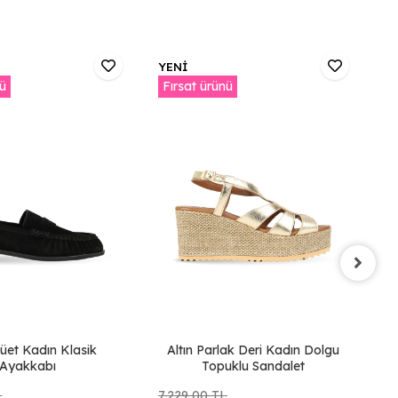
YENİ
Y
nü
Fırsat ürünü
F
üet Kadın Klasik
Altın Parlak Deri Kadın Dolgu
T
Ayakkabı
Topuklu Sandalet
L
7.229,00 TL
6.