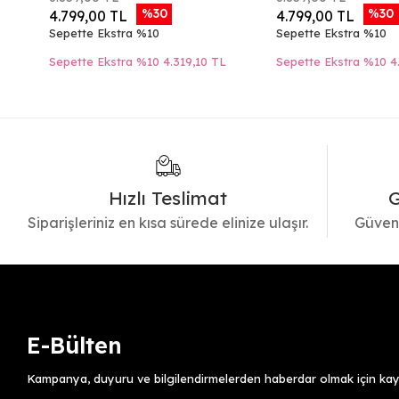
%30
%30
4.799,00 TL
4.799,00 TL
Sepette Ekstra %10
Sepette Ekstra %10
Sepette Ekstra %10
4.319,10 TL
Sepette Ekstra %10
4
Hızlı Teslimat
G
Siparişleriniz en kısa sürede elinize ulaşır.
Güvenl
E-Bülten
Kampanya, duyuru ve bilgilendirmelerden haberdar olmak için kayı