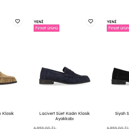
YENİ
YENİ
Fırsat ürünü
Fırsat ürü
n Klasik
Lacivert Süet Kadın Klasik
Siyah S
ı
Ayakkabı
6.859,00 TL
6.859,00 T