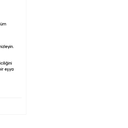
ölüm
izleyin.
iliğini
bir eşya