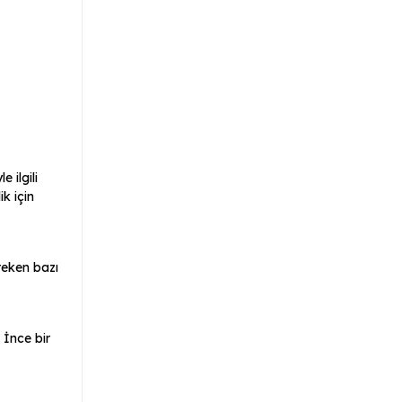
 ilgili
k için
ereken bazı
 İnce bir