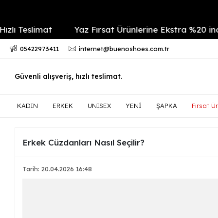
slimat
Yaz Fırsat Ürünlerine Ekstra %20 indirim
05422973411
internet@buenoshoes.com.tr
Güvenli alışveriş, hızlı teslimat.
KADIN
ERKEK
UNISEX
YENİ
ŞAPKA
Fırsat Ür
Erkek Cüzdanları Nasıl Seçilir?
Tarih: 20.04.2026 16:48