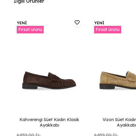
İlgili Ürünler
YENİ
YENİ
Fırsat ürünü
Fırsat ürünü
Kahverengi Süet Kadın Klasik
Vizon Süet Kadı
Ayakkabı
Ayakkab
6.859,00 TL
6.859,00 TL