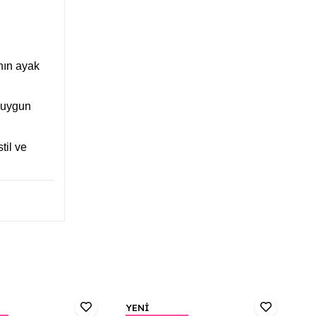
nın ayak
e uygun
til ve
YENİ
Y