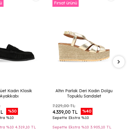
nü
Fırsat ürünü
F
üet Kadın Klasik
Altın Parlak Deri Kadın Dolgu
T
Ayakkabı
Topuklu Sandalet
L
7.229,00 TL
6.
%30
%40
TL
4.339,00 TL
3
tra %10
Sepette Ekstra %10
Se
tra %10
4.319,10 TL
Sepette Ekstra %10
3.905,10 TL
Se