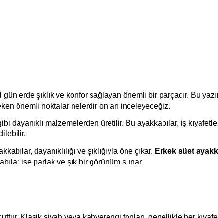
günlerde şıklık ve konfor sağlayan önemli bir parçadır. Bu yaz
eken önemli noktalar nelerdir onları inceleyeceğiz.
gibi dayanıklı malzemelerden üretilir. Bu ayakkabılar, iş kıyafetle
lebilir.
abılar, dayanıklılığı ve şıklığıyla öne çıkar.
Erkek süet ayak
ılar ise parlak ve şık bir görünüm sunar.
cuttur. Klasik siyah veya kahverengi tonları, genellikle her kıyaf