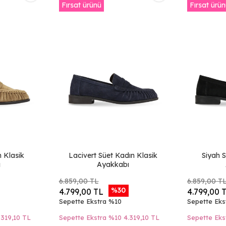
Fırsat ürünü
Fırsat ürü
n Klasik
Lacivert Süet Kadın Klasik
Siyah S
ı
Ayakkabı
6.859,00 TL
6.859,00 T
%30
4.799,00 TL
4.799,00 
Sepette Ekstra %10
Sepette Eks
.319,10 TL
Sepette Ekstra %10
4.319,10 TL
Sepette Eks