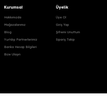
Kurumsal
Üyelik
Hakkımızda
Üye Ol
Mağazalarımız
Giriş Yap
Blog
Şifremi Unuttum
Yurtdışı Partnerlerimiz
Sipariş Takip
Banka Hesap Bilgileri
Bize Ulaşın