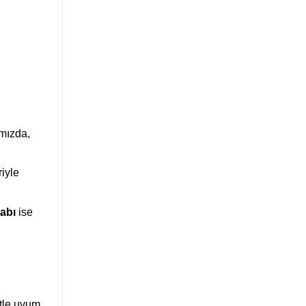
ımızda,
riyle
kabı
ise
etle uyum