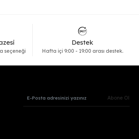
azesi
Destek
a seçeneği
Hafta içi 9:00 - 19:00 arası destek.
Abone Ol