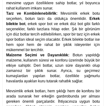
mevsime uygun özelliklere sahip botlar, yıl boyunca
rahat kullanım imkanı sunar.
Tarz ve Kombinlenebilirlik:
Mevsimlik erkek botu
seçerken, botun tarzı da oldukça önemlidir.
Erkek
bilekte bot
, erkek spor bot ve erkek düz bot gibi farklı
seçenekler, farklı tarzlara hitap eder. Şık bir görünüm
için düz botlar tercih edilebilirken, spor bir tarz için erkek
spor botları ideal seçim olacaktır. Erkek bilekte botlar ise
hem spor hem de rahat bir şıklık isteyenler için
mükemmel bir tercihtir.
Malzeme Seçimi ve Dayanıklılık:
Botun yapıldığı
malzeme, kullanım süresi ve konforu üzerinde büyük bir
etkiye sahiptir. Deri botlar, uzun süre dayanıklı olup
zamansız bir şıklık sunar. Ayrıca, su geçirmez
kumaşlardan yapılan botlar, özellikle yağmurlu
havalarda ayakları kuru tutarak rahatlık sağlar.
Mevsimlik erkek botları, hem şıklığı hem de konforu bir
arada sunarak her erkeğin gardırobunda yer alması
gereken önemli parçalardır. İhtiyacınıza uygun botu