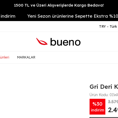
1500 TL ve Üzeri Alışverişlerde Kargo Bedava!
im
Yeni Sezon ürünlerine Sepette Ekstra %10
TRY - Türk 
ünleri
MARKALAR
Gri Deri 
Ürün Kodu:
01WA
3.57
%30
2.
indirim