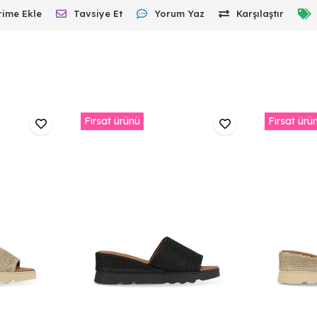
rime Ekle
Tavsiye Et
Yorum Yaz
Karşılaştır
Fırsat ürünü
Fırsat ürü