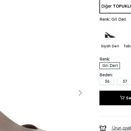
Diğer
TOPUKL
Renk: Gri Deri
Siyah Deri
Tab
Renk:
Gri Deri
Beden:
36
37
Se
Ürün özell