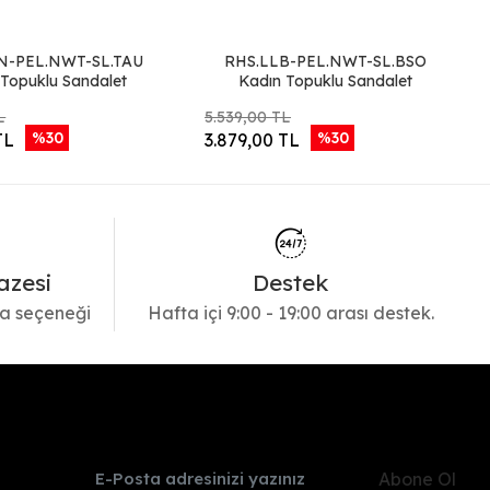
N-PEL.NWT-SL.TAU
RHS.LLB-PEL.NWT-SL.BSO
 Topuklu Sandalet
Kadın Topuklu Sandalet
L
5.539,00 TL
%30
%30
TL
3.879,00 TL
azesi
Destek
a seçeneği
Hafta içi 9:00 - 19:00 arası destek.
Abone Ol