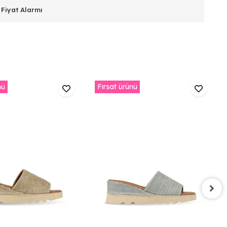
Fiyat Alarmı
nü
Fırsat ürünü