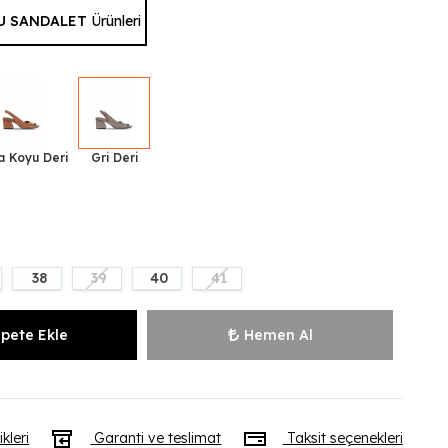
U SANDALET
Ürünleri
a Koyu Deri
Gri Deri
38
39
40
41
pete Ekle
Hemen Al
ikleri
Garanti ve teslimat
Taksit seçenekleri