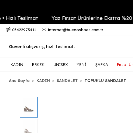
lı Teslimat
Yaz Fırsat Ürünlerine Ekstra %20 indir
05422973411
internet@buenoshoes.com.tr
Güvenli alışveriş, hızlı teslimat.
KADIN
ERKEK
UNISEX
YENİ
ŞAPKA
Fırsat Ür
Ana Sayfa
KADIN
SANDALET
TOPUKLU SANDALET