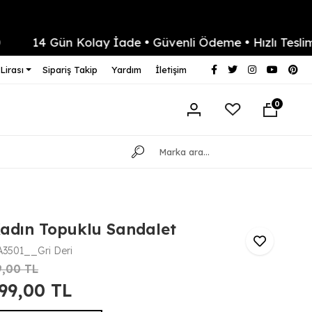
14 Gün Kolay İade • Güvenli Ödeme • Hızlı Teslimat
Lirası
Sipariş Takip
Yardım
İletişim
0
Kadın Topuklu Sandalet
3501__Gri Deri
9,00 TL
499,00 TL