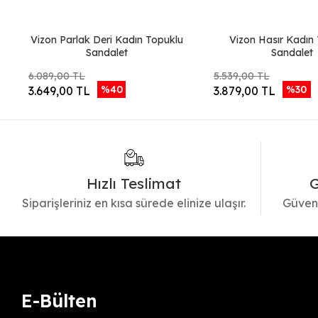
Vizon Parlak Deri Kadın Topuklu
Vizon Hasır Kadın
Sandalet
Sandalet
6.089,00 TL
5.539,00 TL
%40
%30
3.649,00 TL
3.879,00 TL
Hızlı Teslimat
G
Siparişleriniz en kısa sürede elinize ulaşır.
Güvenl
E-Bülten