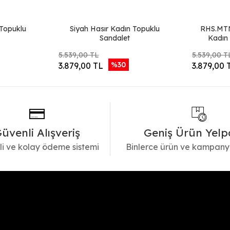
 Topuklu
Siyah Hasır Kadın Topuklu
RHS.MT
Sandalet
Kadın
5.539,00 TL
5.539,00 T
%30
3.879,00 TL
3.879,00 
üvenli Alışveriş
Geniş Ürün Yelp
i ve kolay ödeme sistemi
Binlerce ürün ve kampany