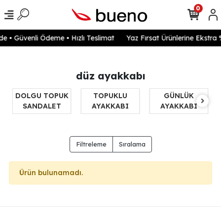
0
e • Güvenli Ödeme • Hızlı Teslimat
Yaz Fırsat Ürünlerine Ekstra 
düz ayakkabı
DOLGU TOPUK
TOPUKLU
GÜNLÜK
SANDALET
AYAKKABI
AYAKKABI
Filtreleme
Sıralama
Ürün bulunamadı.