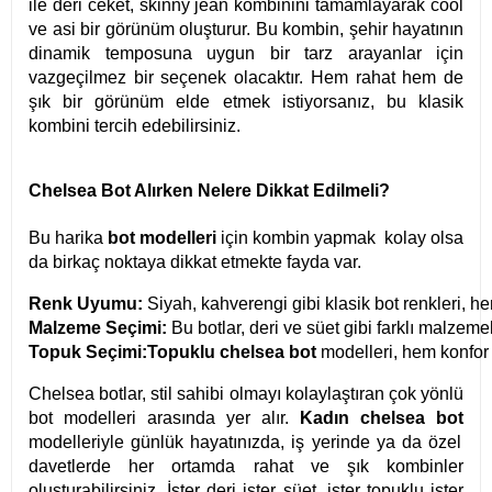
ile deri ceket, skinny jean kombinini tamamlayarak cool
ve asi bir görünüm oluşturur. Bu kombin, şehir hayatının
dinamik temposuna uygun bir tarz arayanlar için
vazgeçilmez bir seçenek olacaktır. Hem rahat hem de
şık bir görünüm elde etmek istiyorsanız, bu klasik
kombini tercih edebilirsiniz.
Chelsea Bot Alırken Nelere Dikkat Edilmeli?
Bu harika
bot modelleri
için kombin yapmak kolay olsa
da birkaç noktaya dikkat etmekte fayda var.
Renk Uyumu:
 Siyah, kahverengi gibi klasik bot renkleri, h
Malzeme Seçimi:
 Bu botlar, deri ve süet gibi farklı malzemele
Topuk Seçimi:
Topuklu chelsea bot 
modelleri, hem konfor 
Chelsea botlar, stil sahibi olmayı kolaylaştıran çok yönlü
bot modelleri arasında yer alır.
Kadın chelsea bot
modelleriyle günlük hayatınızda, iş yerinde ya da özel
davetlerde her ortamda rahat ve şık kombinler
oluşturabilirsiniz. İster deri ister süet, ister topuklu ister