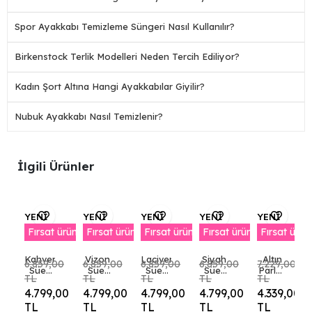
Spor Ayakkabı Temizleme Süngeri Nasıl Kullanılır?
Birkenstock Terlik Modelleri Neden Tercih Ediliyor?
Kadın Şort Altına Hangi Ayakkabılar Giyilir?
Nubuk Ayakkabı Nasıl Temizlenir?
İlgili Ürünler
YENİ
YENİ
YENİ
YENİ
YENİ
Fırsat ürünü
Fırsat ürünü
Fırsat ürünü
Fırsat ürünü
Fırsat ürün
Kahverengi
Vizon
Lacivert
Siyah
Altın
6.859,00
6.859,00
6.859,00
6.859,00
7.229,00
Süet
Süet
Süet
Süet
Parlak
TL
TL
TL
TL
TL
Kadın
Kadın
Kadın
Kadın
Deri
4.799,00
4.799,00
4.799,00
4.799,00
4.339,00
Klasik
Klasik
Klasik
Klasik
Kadın
Ayakkabı
Ayakkabı
Ayakkabı
Ayakkabı
Dolgu
%30
%30
%30
%30
TL
TL
TL
TL
TL