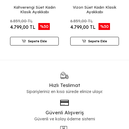
Kahverengi Süet Kadın
Vizon Süet Kadın Klasik
Klasik Ayakkabı
Ayakkabı
6.859,00 TL
6.859,00 TL
%30
%30
4.799,00 TL
4.799,00 TL
Sepete Ekle
Sepete Ekle
Hızlı Teslimat
Siparişleriniz en kısa sürede elinize ulaşır.
Güvenli Alışveriş
Güvenli ve kolay ödeme sistemi