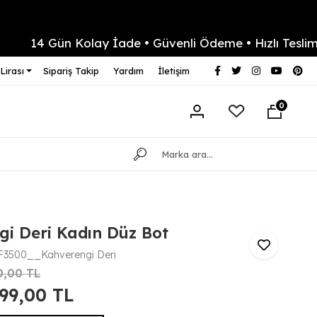
14 Gün Kolay İade • Güvenli Ödeme • Hızlı Teslimat
Lirası
Sipariş Takip
Yardım
İletişim
0
i Deri Kadın Düz Bot
3500__Kahverengi Deri
0,00 TL
499,00 TL