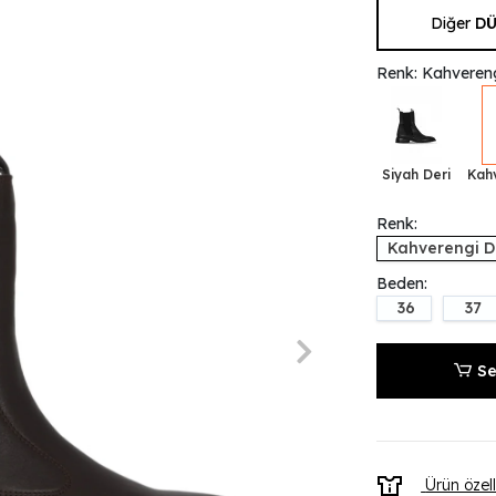
Diğer
DÜ
Renk: Kahvereng
Siyah Deri
Kah
Renk:
Kahverengi D
Beden:
36
37
Se
Ürün özell