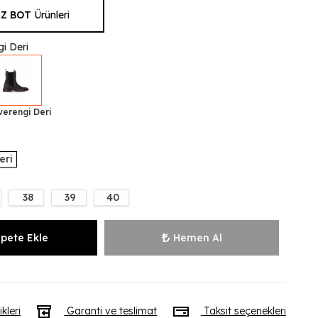
Z BOT
Ürünleri
i Deri
verengi Deri
eri
38
39
40
pete Ekle
Hemen Al
ikleri
Garanti ve teslimat
Taksit seçenekleri