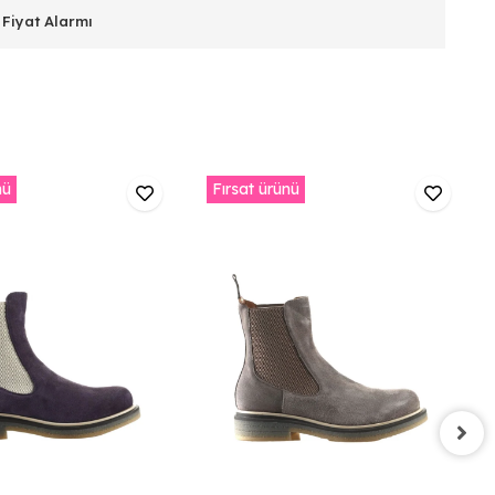
Fiyat Alarmı
nü
Fırsat ürünü