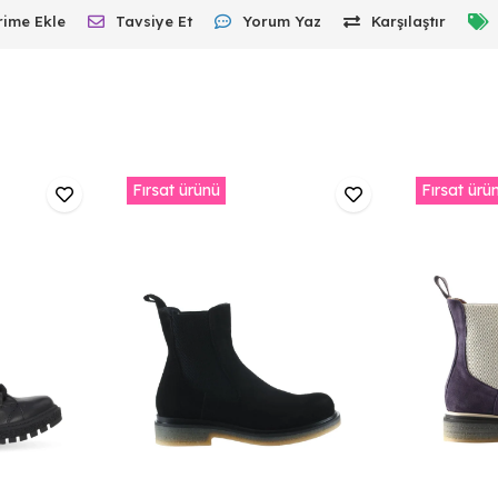
rime Ekle
Tavsiye Et
Yorum Yaz
Karşılaştır
Fırsat ürünü
Fırsat ürü