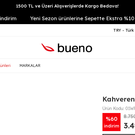
1500 TL ve Üzeri Alışverişlerde Kargo Bedava!
im
Yeni Sezon ürünlerine Sepette Ekstra %10
TRY - Türk 
ünleri
MARKALAR
Kahvereng
Ürün Kodu:
01WF
8.75
%60
3.
indirim