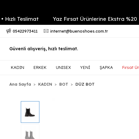
ı Teslimat
Yaz Fırsat Ürünlerine Ekstra %20 indir
05422973411
internet@buenoshoes.com.tr
Güvenli alışveriş, hızlı teslimat.
KADIN
ERKEK
UNISEX
YENİ
ŞAPKA
Fırsat Ür
Ana Sayfa
KADIN
BOT
DÜZ BOT