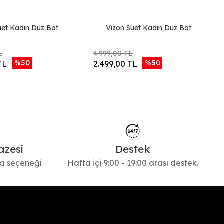
üet Kadın Düz Bot
Vizon Süet Kadın Düz Bot
L
4.999,00 TL
%50
%50
TL
2.499,00 TL
azesi
Destek
a seçeneği
Hafta içi 9:00 - 19:00 arası destek.