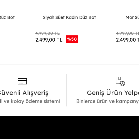
Düz Bot
Siyah Süet Kadın Düz Bot
Mor S
4.999,00 TL
4.999,00 T
%50
2.499,00 TL
2.499,00 
üvenli Alışveriş
Geniş Ürün Yelp
i ve kolay ödeme sistemi
Binlerce ürün ve kampany