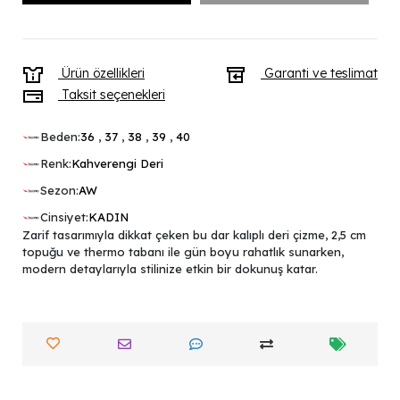
Ürün özellikleri
Garanti ve teslimat
Taksit seçenekleri
Beden:
36
,
37
,
38
,
39
,
40
Renk:
Kahverengi Deri
Sezon:
AW
Cinsiyet:
KADIN
Zarif tasarımıyla dikkat çeken bu dar kalıplı deri çizme, 2,5 cm
topuğu ve thermo tabanı ile gün boyu rahatlık sunarken,
modern detaylarıyla stilinize etkin bir dokunuş katar.