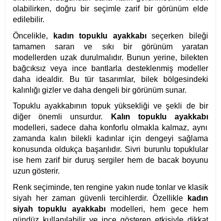
olabilirken, doğru bir seçimle zarif bir görünüm elde
edilebilir.
Öncelikle,
kadın topuklu ayakkabı
seçerken bileği
tamamen saran ve sıkı bir görünüm yaratan
modellerden uzak durulmalıdır. Bunun yerine, bilekten
bağcıksız veya ince bantlarla desteklenmiş modeller
daha idealdir. Bu tür tasarımlar, bilek bölgesindeki
kalınlığı gizler ve daha dengeli bir görünüm sunar.
Topuklu ayakkabının topuk yüksekliği ve şekli de bir
diğer önemli unsurdur.
Kalın topuklu ayakkabı
modelleri, sadece daha konforlu olmakla kalmaz, aynı
zamanda kalın bilekli kadınlar için dengeyi sağlama
konusunda oldukça başarılıdır. Sivri burunlu topuklular
ise hem zarif bir duruş sergiler hem de bacak boyunu
uzun gösterir.
Renk seçiminde, ten rengine yakın nude tonlar ve klasik
siyah her zaman güvenli tercihlerdir. Özellikle
kadın
siyah topuklu ayakkabı
modelleri, hem gece hem
gündüz kullanılabilir ve ince gösteren etkisiyle dikkat