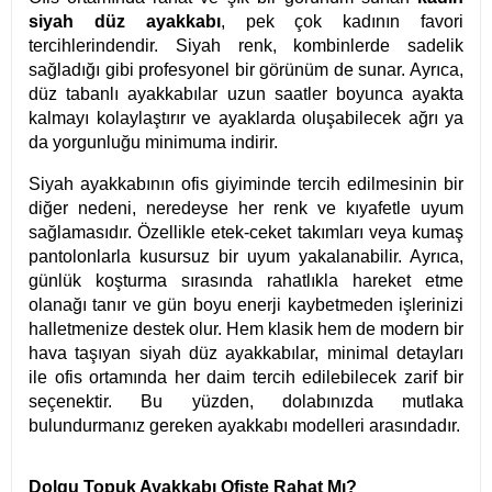
siyah düz ayakkabı
, pek çok kadının favori
tercihlerindendir. Siyah renk, kombinlerde sadelik
sağladığı gibi profesyonel bir görünüm de sunar. Ayrıca,
düz tabanlı ayakkabılar uzun saatler boyunca ayakta
kalmayı kolaylaştırır ve ayaklarda oluşabilecek ağrı ya
da yorgunluğu minimuma indirir.
Siyah ayakkabının ofis giyiminde tercih edilmesinin bir
diğer nedeni, neredeyse her renk ve kıyafetle uyum
sağlamasıdır. Özellikle etek-ceket takımları veya kumaş
pantolonlarla kusursuz bir uyum yakalanabilir. Ayrıca,
günlük koşturma sırasında rahatlıkla hareket etme
olanağı tanır ve gün boyu enerji kaybetmeden işlerinizi
halletmenize destek olur. Hem klasik hem de modern bir
hava taşıyan siyah düz ayakkabılar, minimal detayları
ile ofis ortamında her daim tercih edilebilecek zarif bir
seçenektir. Bu yüzden, dolabınızda mutlaka
bulundurmanız gereken ayakkabı modelleri arasındadır.
Dolgu Topuk Ayakkabı Ofiste Rahat Mı?