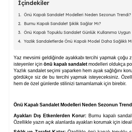
İçindekiler
Önü Kapalı Sandalet Modelleri Neden Sezonun Trendi?
Burnu Kapalı Sandalet Şıklık Sağlar Mı?
Önü Kapalı Topuklu Sandalet Günlük Kullanıma Uygun
Yazlık Sandaletlerde Önü Kapalı Model Daha Sağlıklı M
Yaz mevsimi geldiğinde ayakkabı tercihi yapmak çoğu z
isteyenler için
önü kapalı sandalet
modelleri oldukça pop
Yazlık sandalet seçimi yaparken hem ayak sağlığını koru
gördükçe siz de bu tercihi yapmak isteyeceksiniz. Özel
hem de özel günlerde stilinizi tamamlamak için birebir.
Önü Kapalı Sandalet Modelleri Neden Sezonun Trend
Ayakları Dış Etkenlerden Korur:
Burnu kapalı sandalet
Özellikle yazın açık alanlarda ayakları korumak için ideald
Şıklık ve Zarafet Katar:
Özellikle önü kapalı topuklu s