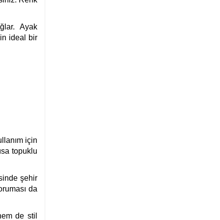
ğlar. Ayak
n ideal bir
llanım için
ısa topuklu
sinde şehir
koruması da
hem de stil