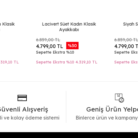
n Klasik
Lacivert Süet Kadın Klasik
Siyah S
ı
Ayakkabı
6.859,00 TL
6.859,00 T
%30
4.799,00 TL
4.799,00 
Sepette Ekstra %10
Sepette Eks
.319,10 TL
Sepette Ekstra %10
4.319,10 TL
Sepette Eks
üvenli Alışveriş
Geniş Ürün Yelp
i ve kolay ödeme sistemi
Binlerce ürün ve kampany