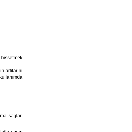
u hissetmek
 artılarını
kullanımda
uma sağlar.
afetle uyum