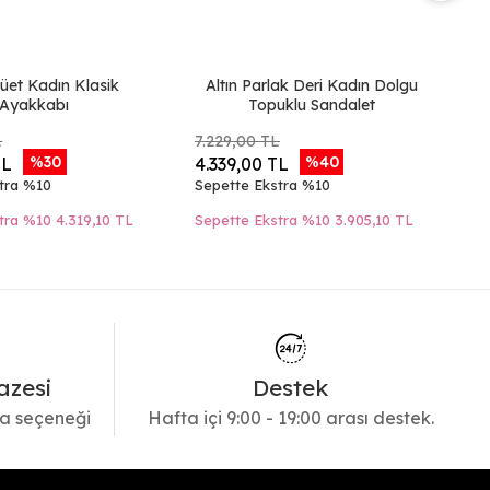
üet Kadın Klasik
Altın Parlak Deri Kadın Dolgu
T
Ayakkabı
Topuklu Sandalet
L
7.229,00 TL
6.
%30
%40
TL
4.339,00 TL
3
tra %10
Sepette Ekstra %10
Se
tra %10
4.319,10 TL
Sepette Ekstra %10
3.905,10 TL
Se
azesi
Destek
a seçeneği
Hafta içi 9:00 - 19:00 arası destek.