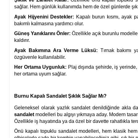
sağlar. Hem günlük kullanımda hem de özel günlerde şıkl
Ayak Hijyenini Destekler:
Kapalı burun kısmı, ayak pa
bakımlı kalmasına yardımcı olur.
Güneş Yanıklarını Önler:
Özellikle açık burunlu modelle
kaldırır.
Ayak Bakımına Ara Verme Lüksü:
Tırnak bakımı ya
özgüvenle kullanılabilir.
Her Ortama Uygunluk:
Plaj dışında şehirde, iş yerinde
her ortama uyum sağlar.
Burnu Kapalı Sandalet Şıklık Sağlar Mı?
Geleneksel olarak yazlık sandalet denildiğinde akla d
sandalet
modelleri bu algıyı yıkmaya aday. Modern tasar
Özellikle iş hayatında ya da özel bir davette rahatlıkla ter
Önü kapalı topuklu sandalet modelleri, hem klasik hem 
elbiselerle sade bir kombin yapabileceğiniz gibi, şık bir