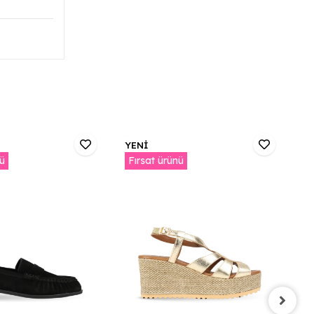
YENİ
Y
nü
Fırsat ürünü
F