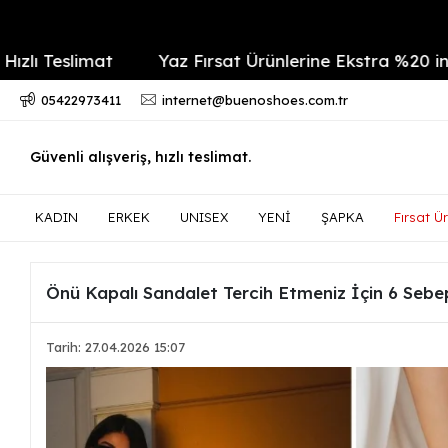
imat
Yaz Fırsat Ürünlerine Ekstra %20 indirim
05422973411
internet@buenoshoes.com.tr
Güvenli alışveriş, hızlı teslimat.
KADIN
ERKEK
UNISEX
YENİ
ŞAPKA
Fırsat Ür
Önü Kapalı Sandalet Tercih Etmeniz İçin 6 Sebe
Tarih: 27.04.2026 15:07