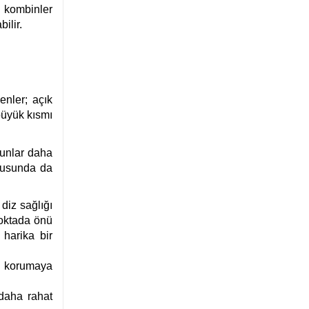
ş kombinler
ilir.
enler; açık
büyük kısmı
runlar daha
onusunda da
diz sağlığı
noktada önü
 harika bir
zı korumaya
 daha rahat