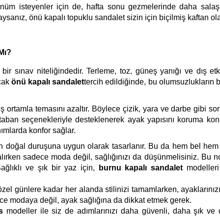
rünüm isteyenler için de, hafta sonu gezmelerinde daha sala
ndaysanız, önü kapalı topuklu sandalet sizin için biçilmiş kaftan olab
Mı?
r sınav niteliğindedir. Terleme, toz, güneş yanığı ve dış etk
ncak
önü kapalı sandalet
tercih edildiğinde, bu olumsuzlukların 
ş ortamla temasını azaltır. Böylece çizik, yara ve darbe gibi so
k taban seçenekleriyle desteklenerek ayak yapısını koruma k
ımlarda konfor sağlar.
ın doğal duruşuna uygun olarak tasarlanır. Bu da hem bel hem 
alırken sadece moda değil, sağlığınızı da düşünmelisiniz. Bu 
Sağlıklı ve şık bir yaz için,
burnu kapalı sandalet
modelleri
özel günlere kadar her alanda stilinizi tamamlarken, ayaklarını
e modaya değil, ayak sağlığına da dikkat etmek gerek.
s
modeller ile siz de adımlarınızı daha güvenli, daha şık ve