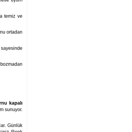
ha temiz ve
unu ortadan
 sayesinde
zı bozmadan
rnu kapalı
üm sunuyor.
lar. Günlük
siniz. Renk