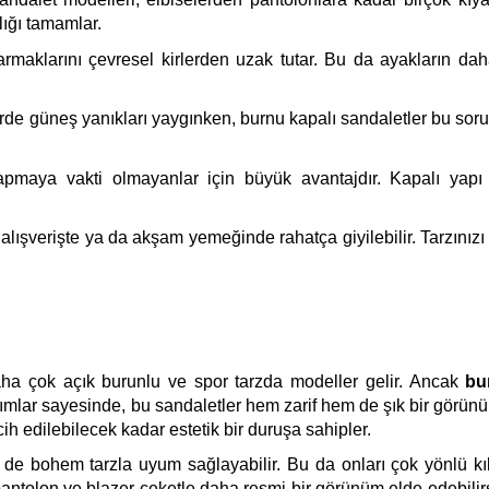
ığı tamamlar.
rmaklarını çevresel kirlerden uzak tutar. Bu da ayakların da
rde güneş yanıkları yaygınken, burnu kapalı sandaletler bu sor
pmaya vakti olmayanlar için büyük avantajdır. Kapalı yapı
, alışverişte ya da akşam yemeğinde rahatça giyilebilir. Tarzını
aha çok açık burunlu ve spor tarzda modeller gelir. Ancak
bu
ımlar sayesinde, bu sandaletler hem zarif hem de şık bir görün
cih edilebilecek kadar estetik bir duruşa sahipler.
de bohem tarzla uyum sağlayabilir. Bu da onları çok yönlü kı
 pantolon ve blazer ceketle daha resmi bir görünüm elde edebilir