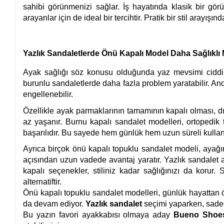
sahibi görünmenizi sağlar. İş hayatında klasik bir gö
arayanlar için de ideal bir tercihtir. Pratik bir stil arayışı
Yazlık Sandaletlerde Önü Kapalı Model Daha Sağlıklı 
Ayak sağlığı söz konusu olduğunda yaz mevsimi ciddi bi
burunlu sandaletlerde daha fazla problem yaratabilir. A
engellenebilir.
Özellikle ayak parmaklarının tamamının kapalı olması, dı
az yaşanır. Burnu kapalı sandalet modelleri, ortopedi
başarılıdır. Bu sayede hem günlük hem uzun süreli kullan
Ayrıca birçok önü kapalı topuklu sandalet modeli, ayağ
açısından uzun vadede avantaj yaratır. Yazlık sandalet 
kapalı seçenekler, stiliniz kadar sağlığınızı da korur. 
alternatiftir.
Önü kapalı topuklu sandalet modelleri, günlük hayattan 
da devam ediyor.
Yazlık sandalet
seçimi yaparken, sadec
Bu yazın favori ayakkabısı olmaya aday
Bueno Shoe