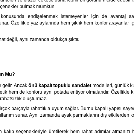
 seçenekler bulmak mümkün.
ı konusunda endişelenmek istemeyenler için de avantaj sa
unar. Özellikle yaz aylarında hem şıklık hem konfor arayanlar içi
at değil, aynı zamanda oldukça şıktır.
un Mu?
r gelir. Ancak
önü kapalı topuklu sandalet
modelleri, günlük ku
k hem de konforu aynı potada eritiyor olmalarıdır. Özellikle k
rahatsızlık oluşturmaz.
irçok parçayla rahatlıkla uyum sağlar. Burnu kapalı yapısı saye
 kullanım sunar. Aynı zamanda ayak parmaklarını dış etkilerden 
 kalıp seçenekleriyle üretilerek hem rahat adımlar atmanızı 