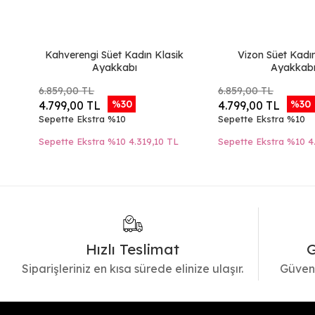
Kahverengi Süet Kadın Klasik
Vizon Süet Kadı
Ayakkabı
Ayakkab
6.859,00 TL
6.859,00 TL
%30
%30
4.799,00 TL
4.799,00 TL
Sepette Ekstra %10
Sepette Ekstra %10
Sepette Ekstra %10
4.319,10 TL
Sepette Ekstra %10
4
Hızlı Teslimat
G
Siparişleriniz en kısa sürede elinize ulaşır.
Güvenl