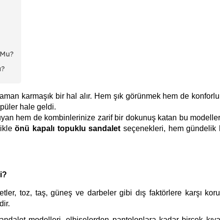
 Mu?
ı?
aman karmaşık bir hal alır. Hem şık görünmek hem de konforl
üler hale geldi.
yan hem de kombinlerinize zarif bir dokunuş katan bu modellerin
likle
önü kapalı topuklu sandalet
seçenekleri, hem gündelik 
i?
ler, toz, taş, güneş ve darbeler gibi dış faktörlere karşı kor
ir.
andalet modelleri, elbiselerden pantolonlara kadar birçok kıy