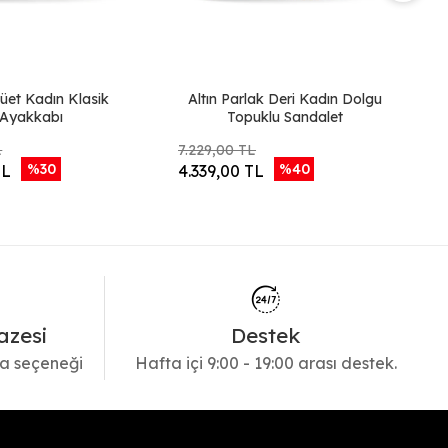
üet Kadın Klasik
Altın Parlak Deri Kadın Dolgu
T
Ayakkabı
Topuklu Sandalet
L
7.229,00 TL
6.
%30
%40
TL
4.339,00 TL
3
azesi
Destek
a seçeneği
Hafta içi 9:00 - 19:00 arası destek.