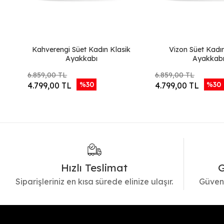
Kahverengi Süet Kadın Klasik
Vizon Süet Kadı
Ayakkabı
Ayakkab
6.859,00 TL
6.859,00 TL
%30
%30
4.799,00 TL
4.799,00 TL
Hızlı Teslimat
G
Siparişleriniz en kısa sürede elinize ulaşır.
Güvenl