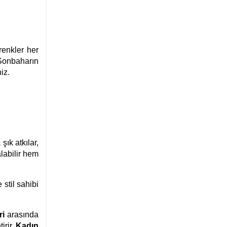
renkler her
 Sonbaharın
iz.
ık atkılar,
alabilir hem
stil sahibi
ri
arasında
irir.
Kadın