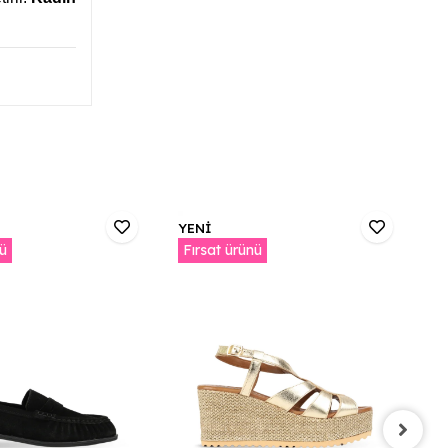
YENİ
Y
nü
Fırsat ürünü
F