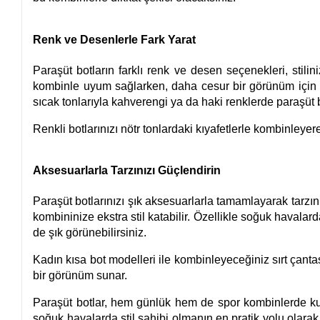
Renk ve Desenlerle Fark Yarat
Paraşüt botların farklı renk ve desen seçenekleri, stilin
kombinle uyum sağlarken, daha cesur bir görünüm için 
sıcak tonlarıyla kahverengi ya da haki renklerde paraşüt 
Renkli botlarınızı nötr tonlardaki kıyafetlerle kombinleyer
Aksesuarlarla Tarzınızı Güçlendirin
Paraşüt botlarınızı şık aksesuarlarla tamamlayarak tarzın
kombininize ekstra stil katabilir. Özellikle soğuk havalar
de şık görünebilirsiniz.
Kadın kısa bot modelleri ile kombinleyeceğiniz sırt çanta
bir görünüm sunar.
Paraşüt botlar, hem günlük hem de spor kombinlerde kull
soğuk havalarda stil sahibi olmanın en pratik yolu olarak ö