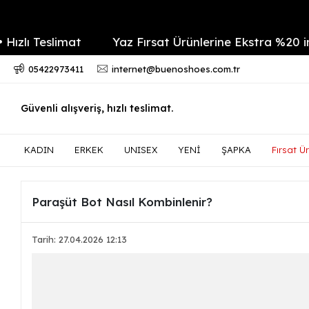
ı Teslimat
Yaz Fırsat Ürünlerine Ekstra %20 indiri
05422973411
internet@buenoshoes.com.tr
Güvenli alışveriş, hızlı teslimat.
KADIN
ERKEK
UNISEX
YENİ
ŞAPKA
Fırsat Ür
Paraşüt Bot Nasıl Kombinlenir?
Tarih: 27.04.2026 12:13