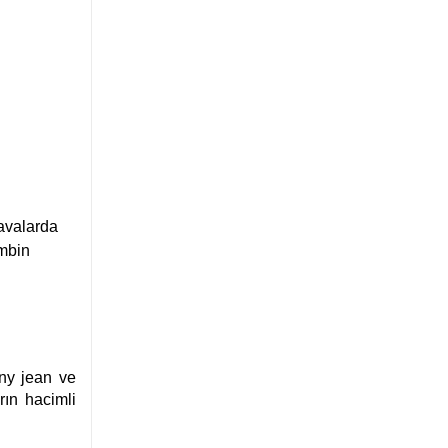
havalarda
ombin
nny jean ve
rın hacimli