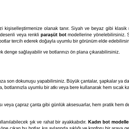
izi kişiselleştirmenize olanak tanır. Siyah ve beyaz gibi klasik 
desenli veya renkli
paraşüt bot
modellerine yönelebilirsiniz.
botlar tercih ederek doğayla uyumlu bir görünüm elde edebilirsin
ek denge sağlayabilir ve botlarınızı ön plana çıkarabilirsiniz.
ıza son dokunuşu yapabilirsiniz. Büyük çantalar, şapkalar ya da ş
da, botlarınızla uyumlu bir atkı veya bere kullanarak hem sıcak k
sı veya çapraz çanta gibi günlük aksesuarlar, hem pratik hem de 
anılabilecek şık ve rahat bir ayakkabıdır.
Kadın bot modelle
ne çıkan bu botlar, kış aylarında şıklığı ve konforu bir araya get