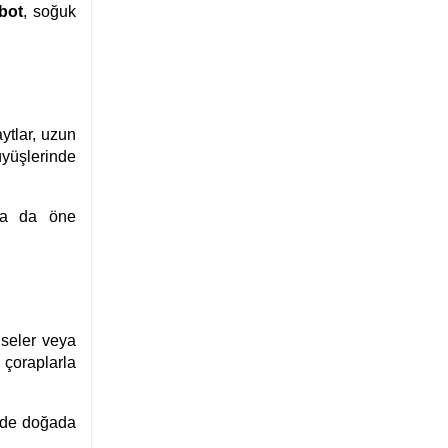
bot
, soğuk
ytlar, uzun
üyüşlerinde
aha da öne
iseler veya
 çoraplarla
em de doğada