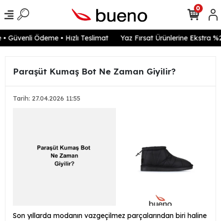
0
 Güvenli Ödeme • Hızlı Teslimat
Yaz Fırsat Ürünlerine Ekstra %20
Paraşüt Kumaş Bot Ne Zaman Giyilir?
Tarih: 27.04.2026 11:55
Son yıllarda modanın vazgeçilmez parçalarından biri haline