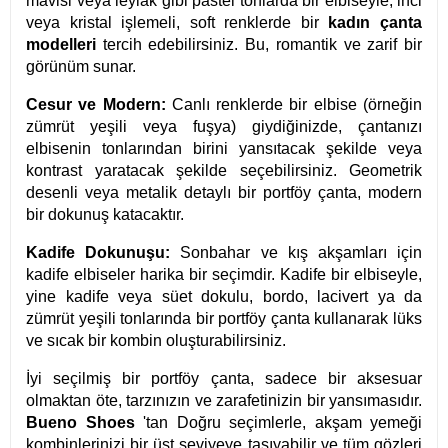
mavisi veya leylak gibi pastel tonlarda bir elbiseyle, inci
veya kristal işlemeli, soft renklerde bir
kadın çanta
modelleri
tercih edebilirsiniz. Bu, romantik ve zarif bir
görünüm sunar.
Cesur ve Modern:
Canlı renklerde bir elbise (örneğin
zümrüt yeşili veya fuşya) giydiğinizde, çantanızı
elbisenin tonlarından birini yansıtacak şekilde veya
kontrast yaratacak şekilde seçebilirsiniz. Geometrik
desenli veya metalik detaylı bir portföy çanta, modern
bir dokunuş katacaktır.
Kadife Dokunuşu:
Sonbahar ve kış akşamları için
kadife elbiseler harika bir seçimdir. Kadife bir elbiseyle,
yine kadife veya süet dokulu, bordo, lacivert ya da
zümrüt yeşili tonlarında bir portföy çanta kullanarak lüks
ve sıcak bir kombin oluşturabilirsiniz.
İyi seçilmiş bir portföy çanta, sadece bir aksesuar
olmaktan öte, tarzınızın ve zarafetinizin bir yansımasıdır.
Bueno Shoes
'tan Doğru seçimlerle, akşam yemeği
kombinlerinizi bir üst seviyeye taşıyabilir ve tüm gözleri