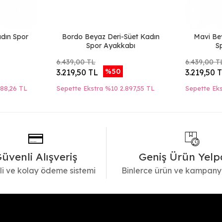
adın Spor
Bordo Beyaz Deri-Süet Kadın
Mavi Be
Spor Ayakkabı
S
6.439,00 TL
6.439,00 T
%50
3.219,50 TL
3.219,50 
088,26 TL
Sepette Ekstra %10
2.897,55 TL
Sepette Ek
üvenli Alışveriş
Geniş Ürün Yelp
i ve kolay ödeme sistemi
Binlerce ürün ve kampany