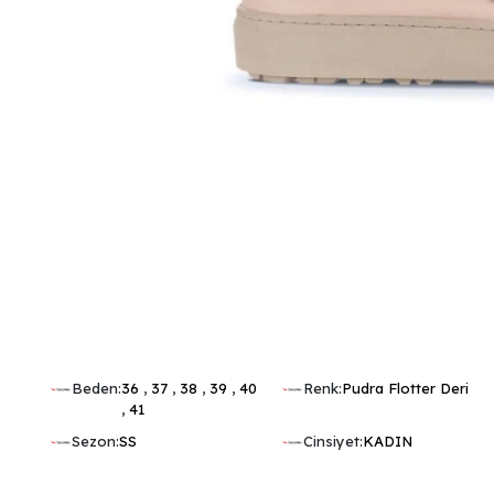
Beden:
36
,
37
,
38
,
39
,
40
Renk:
Pudra Flotter Deri
,
41
Sezon:
SS
Cinsiyet:
KADIN