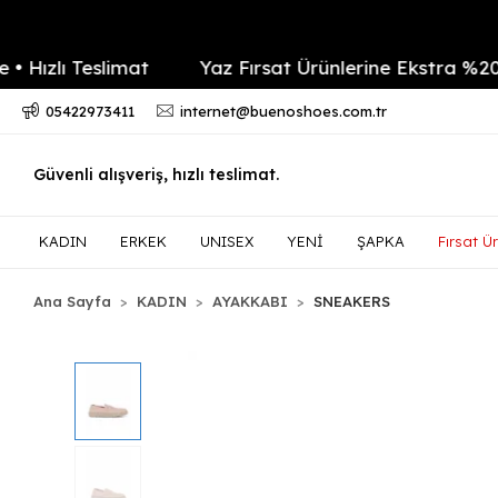
lı Teslimat
Yaz Fırsat Ürünlerine Ekstra %20 indi
05422973411
internet@buenoshoes.com.tr
Güvenli alışveriş, hızlı teslimat.
KADIN
ERKEK
UNISEX
YENİ
ŞAPKA
Fırsat Ür
Ana Sayfa
KADIN
AYAKKABI
SNEAKERS