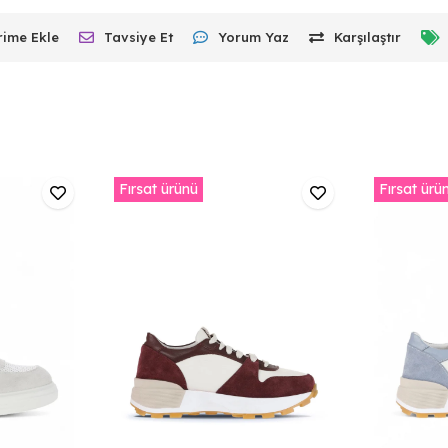
rime Ekle
Tavsiye Et
Yorum Yaz
Karşılaştır
Fırsat ürünü
Fırsat ürü