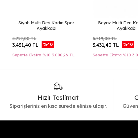
Siyah Multi Deri Kadın Spor
Beyaz Multi Deri K
Ayakkabı
Ayakkabı
5.719,00 TL
5.719,00 TL
%40
%40
3.431,40 TL
3.431,40 TL
Sepette Ekstra %10
3.088,26 TL
Sepette Ekstra %10
3.
Hızlı Teslimat
G
Siparişleriniz en kısa sürede elinize ulaşır.
Güvenl