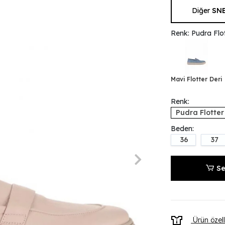
Diğer
SN
Renk: Pudra Flot
Mavi Flotter Deri
Renk:
Pudra Flotter
Beden:
36
37
Se
Ürün özell