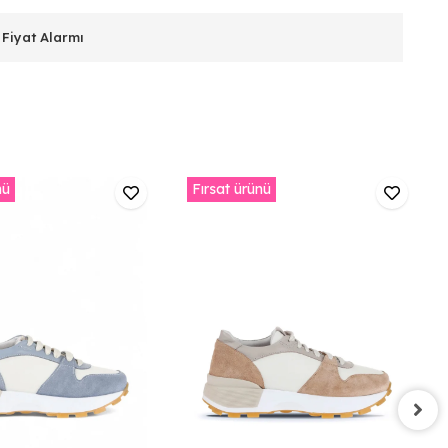
Fiyat Alarmı
nü
Fırsat ürünü