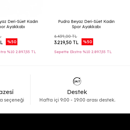
yaz Deri-Süet Kadın
Pudra Beyaz Deri-Süet Kadın
por Ayakkabı
Spor Ayakkabı
L
6.439,00 TL
%50
%50
TL
3.219,50 TL
stra %10
2.897,55 TL
Sepette Ekstra %10
2.897,55 TL
azesi
Destek
a seçeneği
Hafta içi 9:00 - 19:00 arası destek.