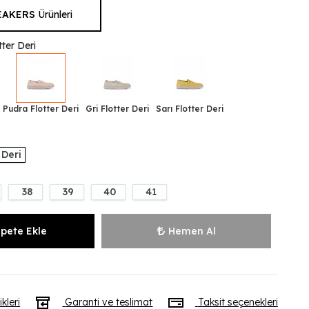
EAKERS
Ürünleri
ter Deri
Pudra Flotter Deri
Gri Flotter Deri
Sarı Flotter Deri
 Deri
38
39
40
41
pete Ekle
Hemen Al
ikleri
Garanti ve teslimat
Taksit seçenekleri