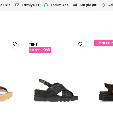
e Ekle
Tavsiye Et
Yorum Yaz
Karşılaştır
Ge
Fırsat ürü
YENİ
Fırsat ürünü