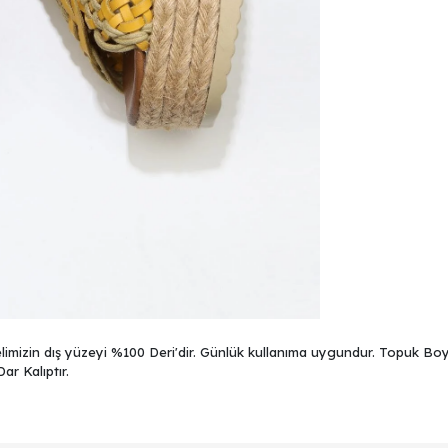
imizin dış yüzeyi %100 Deri'dir. Günlük kullanıma uygundur. Topuk Boyu
Dar Kalıptır.