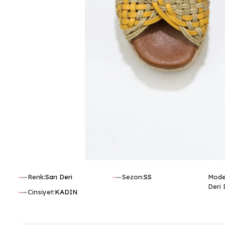
Renk:
Sarı Deri
Sezon:
SS
Model
Deri 
Cinsiyet:
KADIN