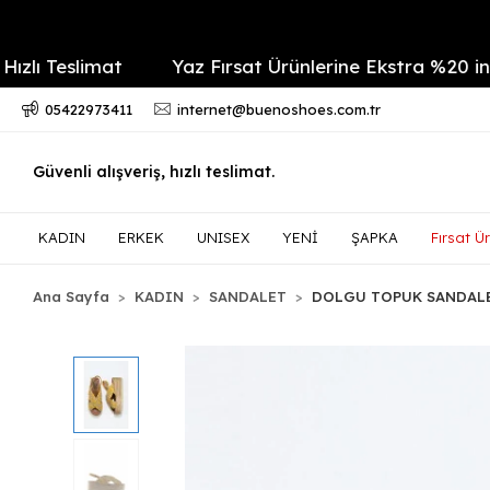
Teslimat
Yaz Fırsat Ürünlerine Ekstra %20 indirim
05422973411
internet@buenoshoes.com.tr
Güvenli alışveriş, hızlı teslimat.
KADIN
ERKEK
UNISEX
YENİ
ŞAPKA
Fırsat Ür
Ana Sayfa
KADIN
SANDALET
DOLGU TOPUK SANDAL