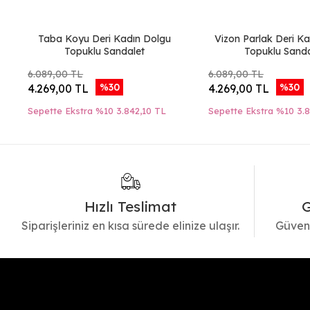
Taba Koyu Deri Kadın Dolgu
Vizon Parlak Deri K
Topuklu Sandalet
Topuklu Sanda
6.089,00 TL
6.089,00 TL
%30
%30
4.269,00 TL
4.269,00 TL
Sepette Ekstra %10
3.842,10 TL
Sepette Ekstra %10
3.
Hızlı Teslimat
G
Siparişleriniz en kısa sürede elinize ulaşır.
Güvenl