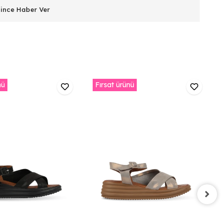
lince Haber Ver
nü
Fırsat ürünü