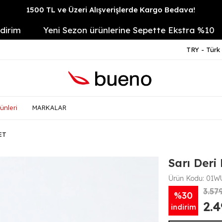
1500 TL ve Üzeri Alışverişlerde Kargo Bedava!
Yeni Sezon ürünlerine Sepette Ekstra %10
14
TRY - Türk 
ünleri
MARKALAR
ET
Sarı Deri
Ürün Kodu:
01WU
3.57
%30
2.
indirim