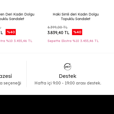
ten Deri Kadın Dolgu
Haki Simli deri Kadın Dolgu
puklu Sandalet
Topuklu Sandalet
L
6.399,00 TL
%40
%40
TL
3.839,40 TL
stra %10
3.455,46 TL
Sepette Ekstra %10
3.455,46 TL
azesi
Destek
a seçeneği
Hafta içi 9:00 - 19:00 arası destek.