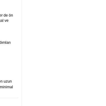
er de ön
ğal ve
dımları
den uzun
 minimal