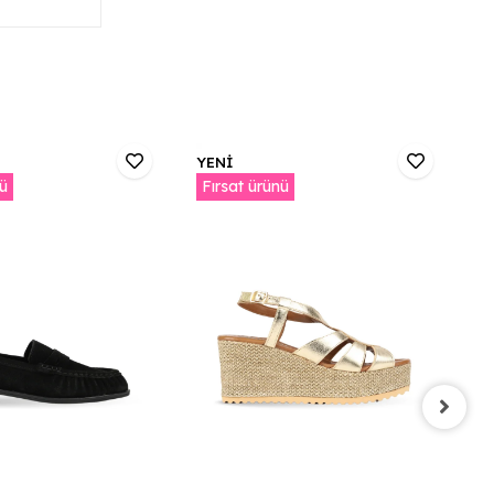
YENİ
Y
nü
Fırsat ürünü
F