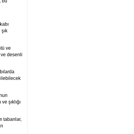
, bu
kkabı
 şık
stü ve
 ve desenli
bılarda
ilebilecek
onun
 ve şıklığı
m tabanlar,
in