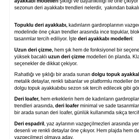
ayakkabı modelleri
şıklığı ve dayanıklılığı ile öne çıkıyo
sezonun deri ayakkabı trendleri nelerdir, yakından bakal
Topuklu deri ayakkabı,
kadınların gardıroplarının vazge
modelinde öne çıkan trendler arasında ince topuklar, blok
tasarımlar tercih ediliyor. İşte
deri ayakkabı modelleri
:
Uzun deri çizme,
hem şık hem de fonksiyonel bir seçenek
yüksek bacaklı
uzun deri çizme
modelleri ön planda. Kla
seçenekler de dikkat çekiyor.
Rahatlığı ve şıklığı bir arada sunan
dolgu topuk ayakka
metalik detaylar, renkli tabanlar ve platformlu modeller 
dolgu topuk ayakkabı
bu sezon sık tercih edilecek gibi gö
Deri loafer,
hem erkeklerin hem de kadınların gardıroplar
trendleri arasında,
deri loafer
minimal ve sade tasarımları
bir arada sunan deri loafer, günlük kullanımda sıkça tercih
Deri espadril
, yaz aylarının vazgeçilmezleri arasında yer
desenli ve renkli detaylar öne çıkıyor. Hem plajda hem de
vazgeçilmezi olmaya aday.