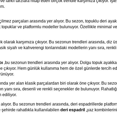
r ve farklı tarzlara hitap eden birçok trendle karşımıza çıkıyor. İşte
ım.
çilmez parçaları arasında yer alıyor. Bu sezon, topuklu deri aya
 topuklar ve platformlu modeller bulunuyor. Özellikle minimal ve
 olarak karşımıza çıkıyor. Bu sezonun trendleri arasında, diz ü
sik siyah ve kahverengi tonlarındaki modellerin yanı sıra, renkli
bı
,bu sezonun trendleri arasında yer alıyor. Dolgu topuk ayakka
öne çıkıyor. Hem günlük kullanıma hem de özel günlerde tercih ed
rünüyor.
ında yer alan klasik parçalardan biri olarak öne çıkıyor. Bu sez
n yanı sıra, desenli ve renkli seçenekler de bulunuyor. Rahatlığı
 ediliyor.
 alıyor. Bu sezonun trendleri arasında, deri espadrillerde platfor
 şehirde rahatlıkla kullanılabilen
deri espadril ,
yaz kombinlerin