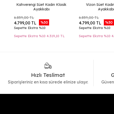
Kahverengi Süet Kadın Klasik
Vizon Süet Kadı
Ayakkabı
Ayakkab
6.859,00 TL
6.859,00 TL
%30
%30
4.799,00 TL
4.799,00 TL
Sepette Ekstra %10
Sepette Ekstra %10
Sepette Ekstra %10
4.319,10 TL
Sepette Ekstra %10
4
Hızlı Teslimat
G
Siparişleriniz en kısa sürede elinize ulaşır.
Güvenl