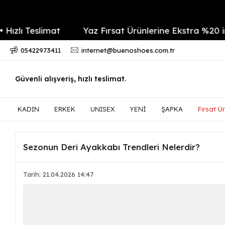
 Teslimat
Yaz Fırsat Ürünlerine Ekstra %20 indiri
05422973411
internet@buenoshoes.com.tr
Güvenli alışveriş, hızlı teslimat.
KADIN
ERKEK
UNISEX
YENİ
ŞAPKA
Fırsat Ür
Sezonun Deri Ayakkabı Trendleri Nelerdir?
Tarih: 21.04.2026 14:47