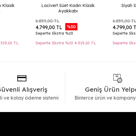
n Klasik
Lacivert Süet Kadın Klasik
Siyah S
ı
Ayakkabı
6.859,00 TL
6.859,00 T
%30
4.799,00 TL
4.799,00 
Sepette Ekstra %10
Sepette Eks
.319,10 TL
Sepette Ekstra %10
4.319,10 TL
Sepette Eks
üvenli Alışveriş
Geniş Ürün Yelp
i ve kolay ödeme sistemi
Binlerce ürün ve kampany