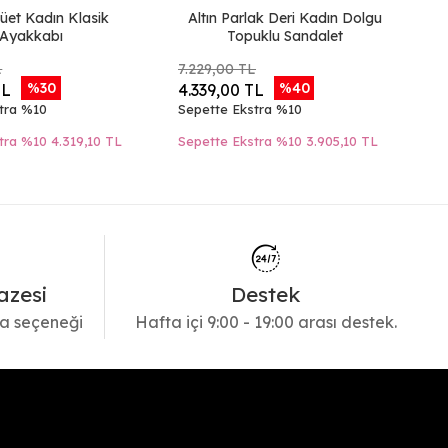
üet Kadın Klasik
Altın Parlak Deri Kadın Dolgu
T
Ayakkabı
Topuklu Sandalet
L
7.229,00 TL
6.
%30
%40
TL
4.339,00 TL
3
tra %10
Sepette Ekstra %10
Se
tra %10
4.319,10 TL
Sepette Ekstra %10
3.905,10 TL
Se
azesi
Destek
a seçeneği
Hafta içi 9:00 - 19:00 arası destek.