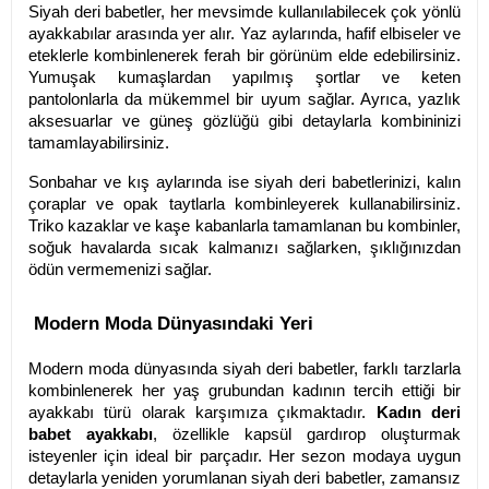
Siyah deri babetler, her mevsimde kullanılabilecek çok yönlü
ayakkabılar arasında yer alır. Yaz aylarında, hafif elbiseler ve
eteklerle kombinlenerek ferah bir görünüm elde edebilirsiniz.
Yumuşak kumaşlardan yapılmış şortlar ve keten
pantolonlarla da mükemmel bir uyum sağlar. Ayrıca, yazlık
aksesuarlar ve güneş gözlüğü gibi detaylarla kombininizi
tamamlayabilirsiniz.
Sonbahar ve kış aylarında ise siyah deri babetlerinizi, kalın
çoraplar ve opak taytlarla kombinleyerek kullanabilirsiniz.
Triko kazaklar ve kaşe kabanlarla tamamlanan bu kombinler,
soğuk havalarda sıcak kalmanızı sağlarken, şıklığınızdan
ödün vermemenizi sağlar.
Modern Moda Dünyasındaki Yeri
Modern moda dünyasında siyah deri babetler, farklı tarzlarla
kombinlenerek her yaş grubundan kadının tercih ettiği bir
ayakkabı türü olarak karşımıza çıkmaktadır.
Kadın deri
babet ayakkabı
, özellikle kapsül gardırop oluşturmak
isteyenler için ideal bir parçadır. Her sezon modaya uygun
detaylarla yeniden yorumlanan siyah deri babetler, zamansız