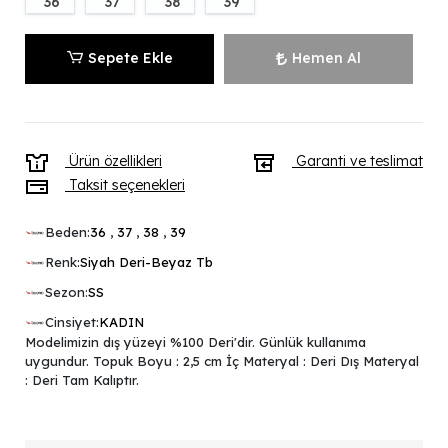
36
37
38
39
Sepete Ekle
Hemen Al
Ürün özellikleri
Garanti ve teslimat
Taksit seçenekleri
Beden:
36
,
37
,
38
,
39
Renk:
Siyah Deri-Beyaz Tb
Sezon:
SS
Cinsiyet:
KADIN
Modelimizin dış yüzeyi %100 Deri'dir. Günlük kullanıma
uygundur. Topuk Boyu : 2,5 cm İç Materyal : Deri Dış Materyal
: Deri Tam Kalıptır.