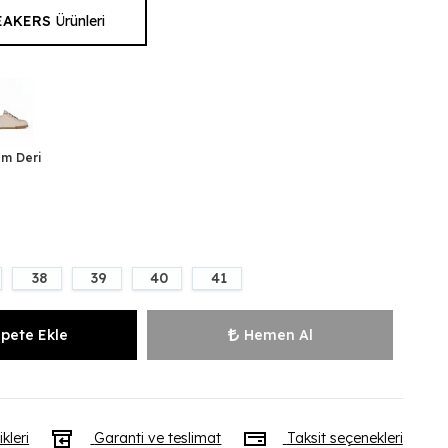
EAKERS
Ürünleri
i
m Deri
38
39
40
41
pete Ekle
Hemen Al
ikleri
Garanti ve teslimat
Taksit seçenekleri