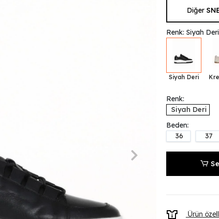
Diğer
SN
Renk: Siyah Der
Siyah Deri
Kre
Renk:
Siyah Deri
Beden:
36
37
Se
Ürün özell