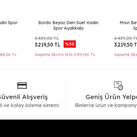
adın Spor
Bordo Beyaz Deri-Süet Kadın
Mavi Be
Spor Ayakkabı
S
6.439,00 TL
6.439,00 T
%50
3.219,50 TL
3.219,50 
088,26 TL
Sepette Ekstra %10
2.897,55 TL
Sepette Ek
üvenli Alışveriş
Geniş Ürün Yelp
i ve kolay ödeme sistemi
Binlerce ürün ve kampany