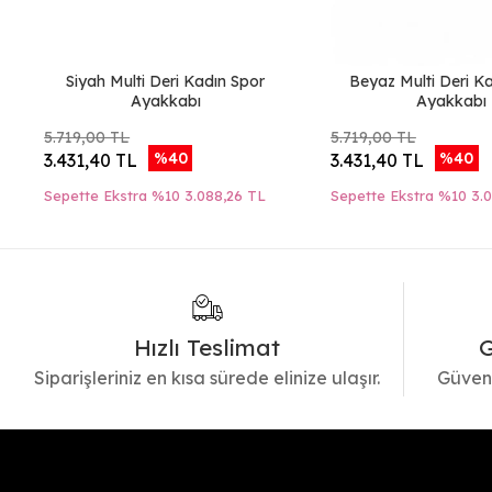
Siyah Multi Deri Kadın Spor
Beyaz Multi Deri K
Ayakkabı
Ayakkabı
5.719,00 TL
5.719,00 TL
%40
%40
3.431,40 TL
3.431,40 TL
Sepette Ekstra %10
3.088,26 TL
Sepette Ekstra %10
3.
Hızlı Teslimat
G
Siparişleriniz en kısa sürede elinize ulaşır.
Güvenl