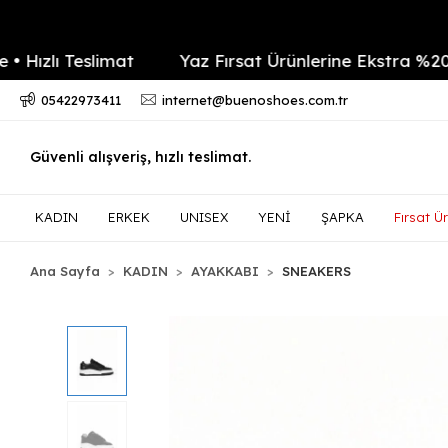
lı Teslimat
Yaz Fırsat Ürünlerine Ekstra %20 indi
05422973411
internet@buenoshoes.com.tr
Güvenli alışveriş, hızlı teslimat.
KADIN
ERKEK
UNISEX
YENİ
ŞAPKA
Fırsat Ür
Ana Sayfa
KADIN
AYAKKABI
SNEAKERS