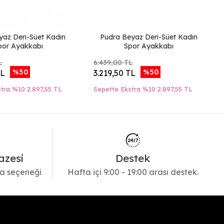
yaz Deri-Süet Kadın
Pudra Beyaz Deri-Süet Kadın
por Ayakkabı
Spor Ayakkabı
L
6.439,00 TL
%50
%50
TL
3.219,50 TL
stra %10
2.897,55 TL
Sepette Ekstra %10
2.897,55 TL
azesi
Destek
a seçeneği
Hafta içi 9:00 - 19:00 arası destek.