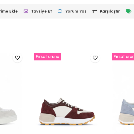
rime Ekle
Tavsiye Et
Yorum Yaz
Karşılaştır
Fırsat ürünü
Fırsat ürü