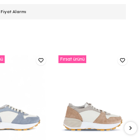
Fiyat Alarmı
nü
Fırsat ürünü